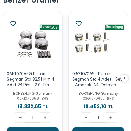
06K107065G Piston
03G107065J Piston
Segman Std 82.51 Mm 4
Segman Std 4 Adet 1 Set
Adet 23 Pim - 2.0-Tfsı-
- Amarok-A4-Octavia
Cwza-Chhb-Cntc-Cyrc-
BORSEHUNG Germany
BORSEHUNG Germany
Daxc-Culb
06K107065G_BRS
03G107065J_BRS
18.332,65 TL
19.462,10 TL