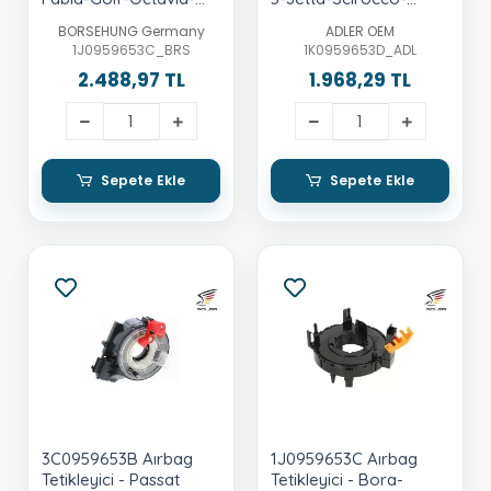
Passat
Touran-A3-Leon-
BORSEHUNG Germany
ADLER OEM
Toledo-Octavia-
1J0959653C_BRS
1K0959653D_ADL
Superb-Yet
2.488,97 TL
1.968,29 TL
Sepete Ekle
Sepete Ekle
3C0959653B Aırbag
1J0959653C Aırbag
Tetikleyici - Passat
Tetikleyici - Bora-