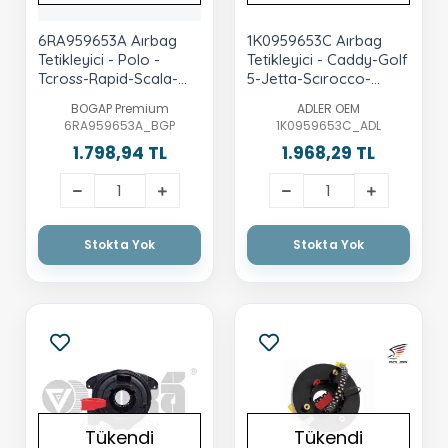
6RA959653A Aırbag
1K0959653C Aırbag
Tetikleyici - Polo -
Tetikleyici - Caddy-Golf
Tcross-Rapid-Scala-
5-Jetta-Scırocco-
Arona-Ibiza-Toledo
Touran-A3-Leon-
BOGAP Premium
ADLER OEM
Toledo-Octavia-
6RA959653A_BGP
1K0959653C_ADL
Superb-Yeti
1.798,94 TL
1.968,29 TL
Stokta Yok
Stokta Yok
Tükendi
Tükendi