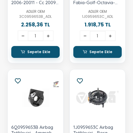
2006-20011 - Cc 2009-
Fabia-Golf-Octavia-
2012
Passat
ADLER OEM
ADLER OEM
3C0959653B_ADL
1J0959653C_ADL
2.258,36 TL
1.918,75 TL
Sepete Ekle
Sepete Ekle
6Q0959653B Aırbag
1J0959653C Aırbag
Tetikleyici - Amarok-
Tetikleyici - Bora-