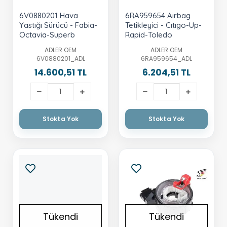
6V0880201 Hava
6RA959654 Airbag
Yastığı Sürücü - Fabia-
Tetikleyici - Cıtıgo-Up-
Octavia-Superb
Rapid-Toledo
ADLER OEM
ADLER OEM
6V0880201_ADL
6RA959654_ADL
14.600,51 TL
6.204,51 TL
Stokta Yok
Stokta Yok
Tükendi
Tükendi