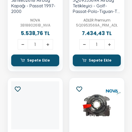
3B1880261B Airbag
5Q0953569A Airbag
Kapağı - Passat 1997-
Tetikleyici - Golf-
2000
Passat-Polo-Tiguan-T-
Roc-Karoq-Kodiaq-
NOVA
ADLER Premium
Superb-Sca-Octavia
3B1880261B_NVA
5Q0953569A_PRM_ADL
5.538,76 TL
7.434,43 TL
Sepete Ekle
Sepete Ekle