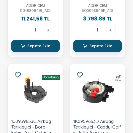
Touran-Ateca
ADLER OEM
ADLER OEM
5G1880841B_ADL
5Q0953549E_ADL
11.241,56 TL
3.798,89 TL
Sepete Ekle
Sepete Ekle
1J0959653C Aırbag
1K0959653D Aırbag
Tetikleyici - Bora-
Tetikleyici - Caddy-Golf
Fabia-Golf-Octavia-
5-Jetta-Scırocco-