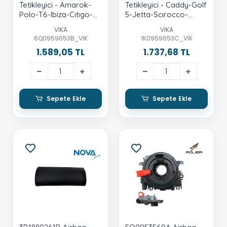
Tetikleyici - Amarok-
Tetikleyici - Caddy-Golf
Polo-T6-Ibiza-Cıtıgo-
5-Jetta-Scırocco-
Fabia-Roomster-Rapid
Touran-A3-Leon-
VIKA
VIKA
Toledo-Octavia-
6Q0959653B_VIK
1K0959653C_VIK
Superb-Yeti
1.589,05 TL
1.737,68 TL
Sepete Ekle
Sepete Ekle