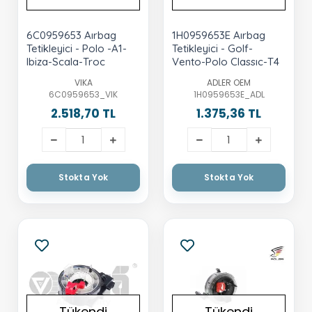
6C0959653 Aırbag
1H0959653E Aırbag
Tetikleyici - Polo -A1-
Tetikleyici - Golf-
Ibiza-Scala-Troc
Vento-Polo Classıc-T4
VIKA
ADLER OEM
6C0959653_VIK
1H0959653E_ADL
2.518,70 TL
1.375,36 TL
Stokta Yok
Stokta Yok
Tükendi
Tükendi