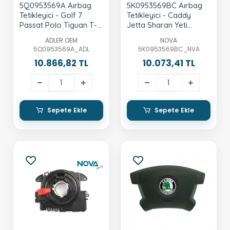
5Q0953569A Aırbag
5K0953569BC Aırbag
Tetikleyici - Golf 7
Tetikleyici - Caddy
Passat Polo Tiguan T-
Jetta Sharan Yeti
Roc Karoq Kodıaq
Alhambra 2005-2013
ADLER OEM
NOVA
Superb Caddy Octavia
5Q0953569A_ADL
5K0953569BC_NVA
10.866,82 TL
10.073,41 TL
Sepete Ekle
Sepete Ekle