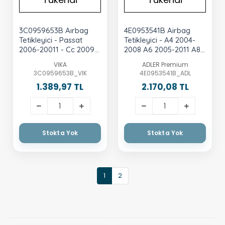
3C0959653B Aırbag
4E0953541B Airbag
Tetikleyici - Passat
Tetikleyici - A4 2004-
2006-20011 - Cc 2009-
2008 A6 2005-2011 A8
2012
2004-2010 Audi Q7
VIKA
ADLER Premium
2007-2015
3C0959653B_VIK
4E0953541B_ADL
1.389,97 TL
2.170,08 TL
Stokta Yok
Stokta Yok
1
2