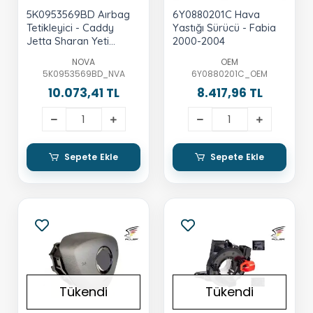
5K0953569BD Aırbag
6Y0880201C Hava
Tetikleyici - Caddy
Yastığı Sürücü - Fabia
Jetta Sharan Yeti
2000-2004
Alhambra 2005-2012
NOVA
OEM
5K0953569BD_NVA
6Y0880201C_OEM
10.073,41 TL
8.417,96 TL
Sepete Ekle
Sepete Ekle
Tükendi
Tükendi