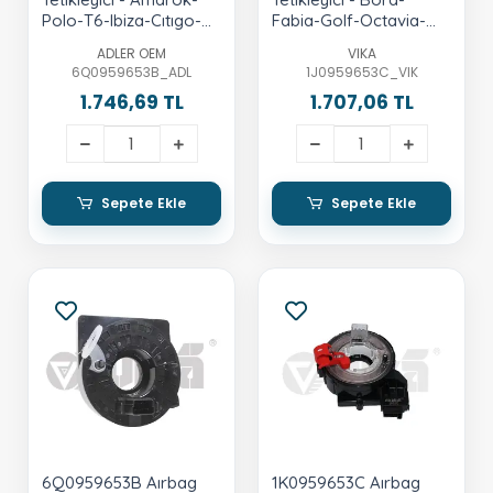
Polo-T6-Ibiza-Cıtıgo-
Fabia-Golf-Octavia-
Fabia-Roomster-Rapid
Passat
ADLER OEM
VIKA
6Q0959653B_ADL
1J0959653C_VIK
1.746,69 TL
1.707,06 TL
Sepete Ekle
Sepete Ekle
6Q0959653B Aırbag
1K0959653C Aırbag