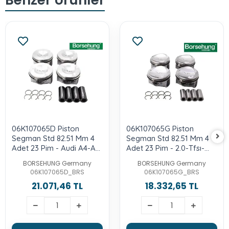
06K107065D Piston
06K107065G Piston
Segman Std 82.51 Mm 4
Segman Std 82.51 Mm 4
Adet 23 Pim - Audi A4-A5-
Adet 23 Pim - 2.0-Tfsı-
Q5-2.0-Tfsı-Cncb-Cncd-
Cwza-Chhb-Cntc-Cyrc-
BORSEHUNG Germany
BORSEHUNG Germany
Cnce
Daxc-Culb
06K107065D_BRS
06K107065G_BRS
21.071,46 TL
18.332,65 TL