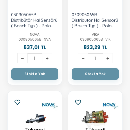
030905065B
030905065B
Distribütör Hal Sensörü
Distribütör Hal Sensörü
( Bosch Typ ) - Polo-
( Bosch Typ ) - Polo-
Polo Classic Octavia
Polo Classic Octavia
NOVA
VIKA
Ibiza Cordoba Vento
Ibiza Cordoba Vento
030905065B_NVA
030905065B_VIK
1.6 Aee-Alm
1.6 Aee-Alm
637,01 TL
823,29 TL
Stokta Yok
Stokta Yok
Tükendi
Tükendi