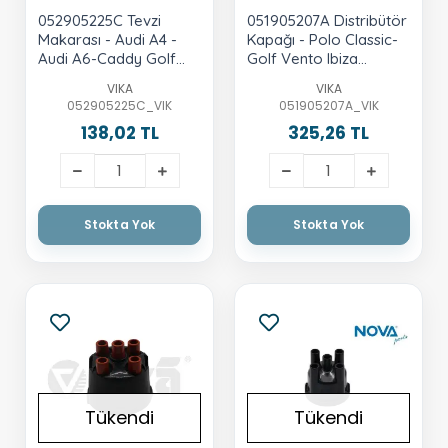
052905225C Tevzi
051905207A Distribütör
Makarası - Audi A4 -
Kapağı - Polo Classic-
Audi A6-Caddy Golf
Golf Vento Ibiza
Ibiza Inca-Jetta Octavia
Cordoba Rdoba To
VIKA
VIKA
Passat Polo Toledo
052905225C_VIK
051905207A_VIK
Transporter 1.6
138,02 TL
325,26 TL
Stokta Yok
Stokta Yok
Tükendi
Tükendi