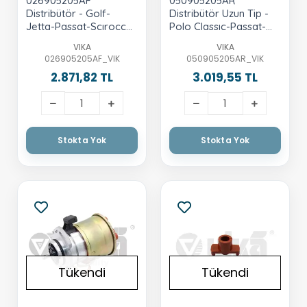
026905205AF
050905205AR
Distribütör - Golf-
Distribütör Uzun Tip -
Jetta-Passat-Scırocco-
Polo Classıc-Passat-
A100 1983-1989 - A80
Golf 3-Vento-Ibiza-
VIKA
VIKA
1985-1992
Cordoba-1.6 Lt.-Aft-
026905205AF_VIK
050905205AR_VIK
Adp-Aek-Ahl
2.871,82 TL
3.019,55 TL
Stokta Yok
Stokta Yok
Tükendi
Tükendi