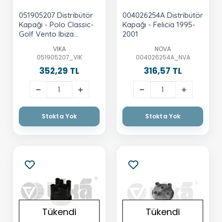
051905207 Distribütör
004026254A Distribütör
Kapağı - Polo Classic-
Kapağı - Felicia 1995-
Golf Vento Ibiza
2001
Cordoba Rdoba To
VIKA
NOVA
051905207_VIK
004026254A_NVA
352,29 TL
316,57 TL
Stokta Yok
Stokta Yok
Tükendi
Tükendi