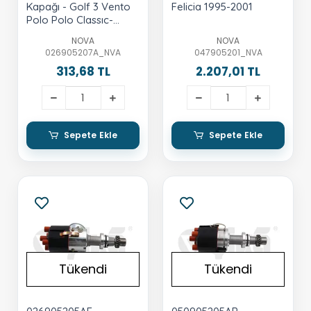
Kapağı - Golf 3 Vento
Felicia 1995-2001
Polo Polo Classıc-
Cordoba 1.6-1.8-2.0
NOVA
NOVA
026905207A_NVA
047905201_NVA
313,68 TL
2.207,01 TL
Sepete Ekle
Sepete Ekle
Tükendi
Tükendi