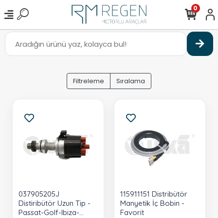
0
Filtreleme
Sıralama
037905205J
115911151 Distribütör
Distiribütör Uzun Tip -
Manyetik İç Bobin -
Passat-Golf-Ibiza-
Favorit