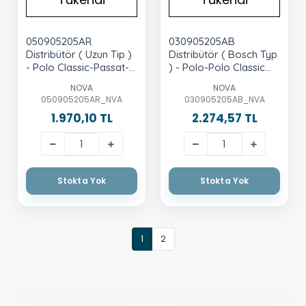
050905205AR
030905205AB
Distribütör ( Uzun Tip )
Distribütör ( Bosch Typ
- Polo Classic-Passat-
) - Polo-Polo Classic
Golf-Vento-Ibiza-
Octavia Ibiza Cordoba
NOVA
NOVA
Cordoba 1.6 Aft-Adp-
Vento 1.6 Aee-Alm
050905205AR_NVA
030905205AB_NVA
Aek-Ahl
1.970,10 TL
2.274,57 TL
Stokta Yok
Stokta Yok
1
2