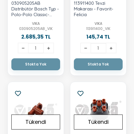
030905205AB
113911400 Tevzi
Distribütör Bosch Typ -
Makarası - Favorit-
Polo-Polo Classıc-
Felicia
Octavia-Ibiza-
VIKA
VIKA
Cordoba-Vento-1.6 Lt.-
030905205AB_VIK
113911400_VIK
Aee-Alm
2.685,35 TL
145,74 TL
Stokta Yok
Stokta Yok
Tükendi
Tükendi