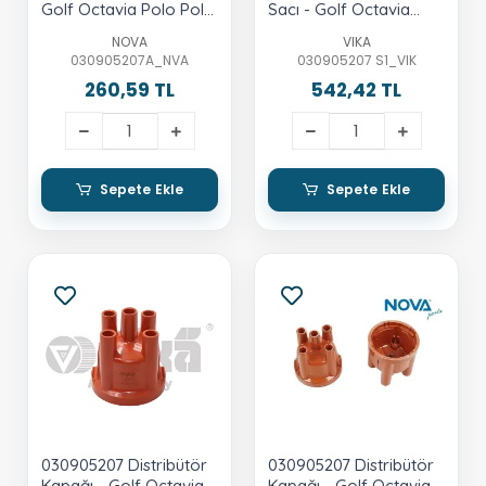
Golf Octavia Polo Polo
Sacı - Golf Octavia
Classic 1.6 Aee-Alm
Polo Polo Classic 1.6
NOVA
VIKA
Aee-Alm
030905207A_NVA
030905207 S1_VIK
260,59 TL
542,42 TL
Sepete Ekle
Sepete Ekle
030905207 Distribütör
030905207 Distribütör
Kapağı - Golf Octavia
Kapağı - Golf Octavia