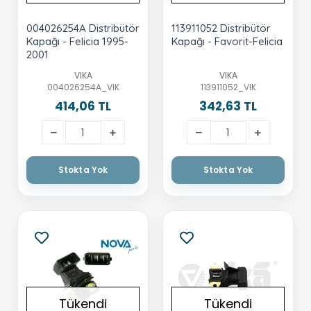
004026254A Distribütör
113911052 Distribütör
Kapağı - Felicia 1995-
Kapağı - Favorit-Felicia
2001
VIKA
VIKA
004026254A_VIK
113911052_VIK
414,06 TL
342,63 TL
Stokta Yok
Stokta Yok
Tükendi
Tükendi