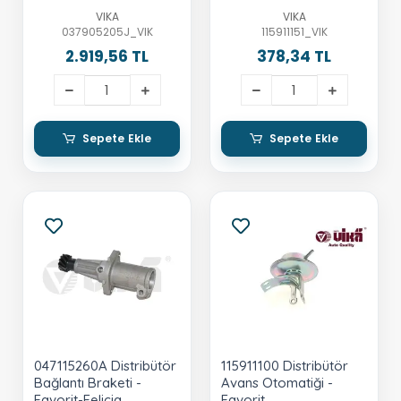
Cordoba-A80-A100-
VIKA
VIKA
2E-Abk
037905205J_VIK
115911151_VIK
2.919,56 TL
378,34 TL
Sepete Ekle
Sepete Ekle
047115260A Distribütör
115911100 Distribütör
Bağlantı Braketi -
Avans Otomatiği -
Favorit-Felicia
Favorit