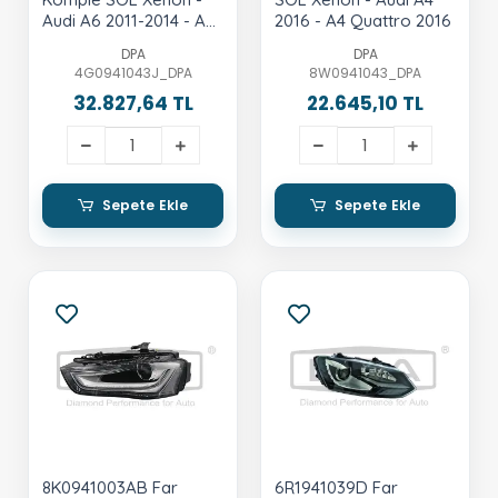
Audi A6 2011-2014 - A6
2016 - A4 Quattro 2016
Allroad 2013-2018 - A6
DPA
DPA
Quattro 2011-2014 -
4G0941043J_DPA
8W0941043_DPA
Rs6 2013-2018
32.827,64 TL
22.645,10 TL
Sepete Ekle
Sepete Ekle
8K0941003AB Far
6R1941039D Far