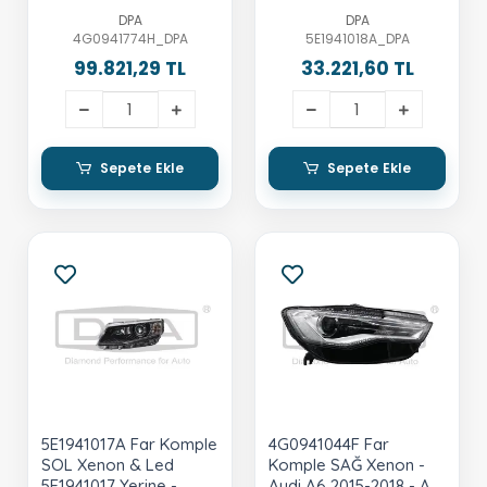
A6 Allroad 2013-2018 -
Octavia 2013-2017
DPA
DPA
A6 Quattro 2015-2018 -
4G0941774H_DPA
5E1941018A_DPA
Rs6 2013-2018
99.821,29 TL
33.221,60 TL
Sepete Ekle
Sepete Ekle
5E1941017A Far Komple
4G0941044F Far
SOL Xenon & Led
Komple SAĞ Xenon -
5E1941017 Yerine -
Audi A6 2015-2018 - A6