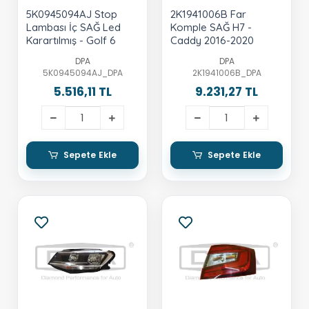
5K0945094AJ Stop
2K1941006B Far
Lambası İç SAĞ Led
Komple SAĞ H7 -
Karartılmış - Golf 6
Caddy 2016-2020
DPA
DPA
5K0945094AJ_DPA
2K1941006B_DPA
5.516,11 TL
9.231,27 TL
Sepete Ekle
Sepete Ekle