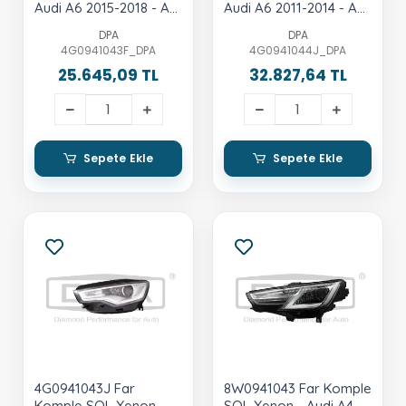
Audi A6 2015-2018 - A6
Audi A6 2011-2014 - A6
Allroad 2013-2018 - A6
Allroad 2013-2018 - A6
DPA
DPA
Quattro 2015-2018
Quattro 2011-2014 -
4G0941043F_DPA
4G0941044J_DPA
Rs6 2013-2018
25.645,09 TL
32.827,64 TL
Sepete Ekle
Sepete Ekle
4G0941043J Far
8W0941043 Far Komple
Komple SOL Xenon -
SOL Xenon - Audi A4