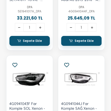
Octavia 2013-2017
Allroad 2013-2018 - A6
DPA
DPA
Quattro 2015-2018
5E1941017A_DPA
4G0941044F_DPA
33.221,60 TL
25.645,09 TL
Sepete Ekle
Sepete Ekle
4G0941043F Far
4G0941044J Far
Komple SOL Xenon -
Komple SAĞ Xenon -