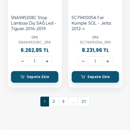
5NA945208C Stop
5C7941005A Far
Lambası Dış SAĞ Led -
Komple SOL - Jetta
Tiguan 2016-2019
2012->
DPA
DPA
5NA945208C_DPA
5C7941005A_DPA
6.262,85 TL
8.231,96 TL
Sepete Ekle
Sepete Ekle
1
2
3
...
27