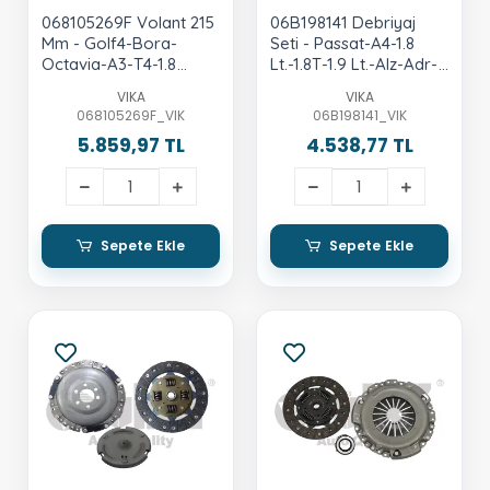
068105269F Volant 215
06B198141 Debriyaj
Mm - Golf4-Bora-
Seti - Passat-A4-1.8
Octavia-A3-T4-1.8
Lt.-1.8T-1.9 Lt.-Alz-Adr-
Lt.-1.9 Lt.-Agn-Abl
Aeb-Awx-97-5
VIKA
VIKA
068105269F_VIK
06B198141_VIK
5.859,97 TL
4.538,77 TL
Sepete Ekle
Sepete Ekle