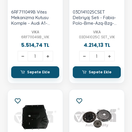
6RF711049B Vites
03D141025CSET
Mekanizma Kutusu
Debriyaj Seti - Fabia-
Komple - Audi A1-
Polo-Bme-Azq-Bzg-
Cordoba-Fabia-Ibiza-
Cgpa-Cgpb
VIKA
VIKA
Polo-Roomster
6RF711049B_VIK
03D141025C SET_VIK
5.514,74 TL
4.214,13 TL
Sepete Ekle
Sepete Ekle