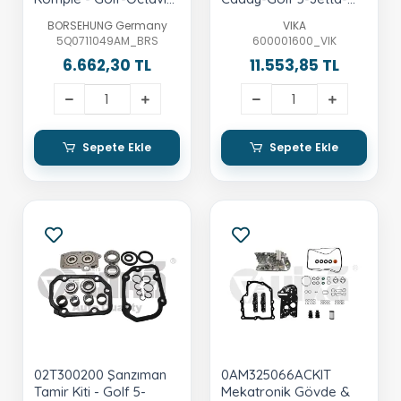
Leon-A3
Octavia-1.9 Lt.-Tdı-Bjb-
BORSEHUNG Germany
VIKA
Bxe
5Q0711049AM_BRS
600001600_VIK
6.662,30 TL
11.553,85 TL
Sepete Ekle
Sepete Ekle
02T300200 Şanzıman
0AM325066ACKIT
Tamir Kiti - Golf 5-
Mekatronik Gövde &