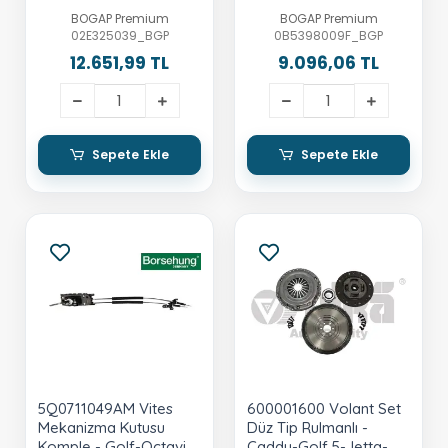
Octavia-Toledo-Leon-
Audi A5-A6-A7-Q5
BOGAP Premium
BOGAP Premium
Yeti-A3
02E325039_BGP
0B5398009F_BGP
12.651,99 TL
9.096,06 TL
Sepete Ekle
Sepete Ekle
5Q0711049AM Vites
600001600 Volant Set
Mekanizma Kutusu
Düz Tip Rulmanlı -
Komple - Golf-Octavia-
Caddy-Golf 5-Jetta-