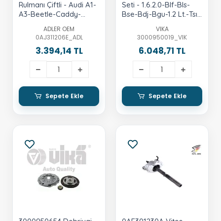
Rulmanı Çiftli - Audi A1-
Seti - 1.6.2.0-Blf-Bls-
A3-Beetle-Caddy-
Bse-Bdj-Bgu-1.2 Lt.-Tsı-
Fabia-Ibiza-Golf-Jetta-
Cbzb
ADLER OEM
VIKA
Leon-Octavia-Passat-
0AJ311206E_ADL
3000950019_VIK
Polo-Toledo-Yeti
3.394,14 TL
6.048,71 TL
Sepete Ekle
Sepete Ekle