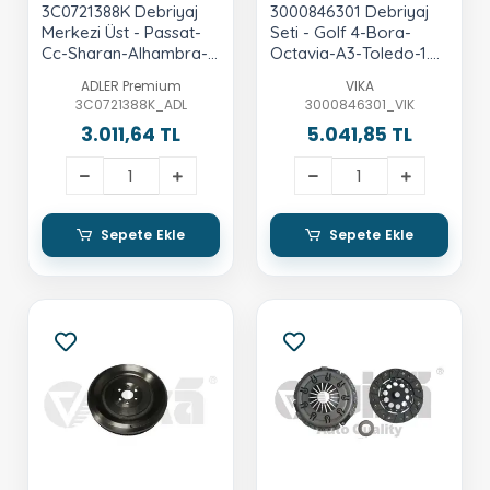
3C0721388K Debriyaj
3000846301 Debriyaj
Merkezi Üst - Passat-
Seti - Golf 4-Bora-
Cc-Sharan-Alhambra-
Octavia-A3-Toledo-1.6
Tiguan-Q3
Lt.-16-V-Azd-Bcb
ADLER Premium
VIKA
3C0721388K_ADL
3000846301_VIK
3.011,64 TL
5.041,85 TL
Sepete Ekle
Sepete Ekle