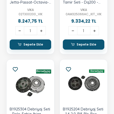
Jetta-Passat-Octavia-
Tamir Seti - Dq200 -
Toledo-Leon-A3
Golf-Jetta-Passat-
VIKA
VIKA
Caddy-Octavia-
02T300200_VIK
0AM325066AC_KIT_VIK
Superb-Yeti-Toledo-
8.247,75 TL
9.334,22 TL
Leon-A3
Sepete Ekle
Sepete Ekle
B1925304 Debriyaj Seti
B1925204 Debriyaj Seti
- Polo-Fabia-Ibiza-
- 1.6.2.0-Blf-Bls-Bse-