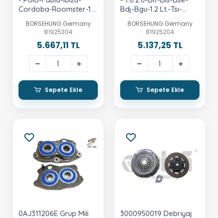
Cordoba-Roomster-1.4
Bdj-Bgu-1.2 Lt.-Tsı-
Lt.-16V-Ahw-Bby-Bky-
Cbzb-Cjza-B
BORSEHUNG Germany
BORSEHUNG Germany
Bbz-Bud-Cgga-Cggb
B1925304
B1925204
5.667,11 TL
5.137,25 TL
Sepete Ekle
Sepete Ekle
0AJ311206E Grup Mili
3000950019 Debriyaj