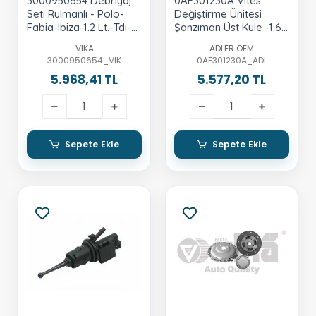
3000950654 Debriyaj
0AF301230A Vites
Seti Rulmanlı - Polo-
Değiştirme Ünitesi
Fabia-Ibiza-1.2 Lt.-Tdı-
Şanzıman Üst Kule -1.6
Cfwa
Lt. Tdı
VIKA
ADLER OEM
3000950654_VIK
0AF301230A_ADL
5.968,41 TL
5.577,20 TL
Sepete Ekle
Sepete Ekle