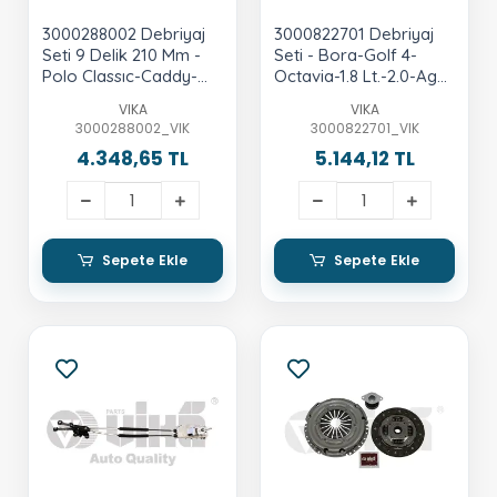
3000288002 Debriyaj
3000822701 Debriyaj
Seti 9 Delik 210 Mm -
Seti - Bora-Golf 4-
Polo Classıc-Caddy-
Octavia-1.8 Lt.-2.0-Agn-
Golf-Vento-1.6 Lt.-1.9
Agu-Apk- Fabia-Polo-
VIKA
VIKA
Lt.-1Y-Aey-Aft
Ibiza-Cordoba-1.4 Lt.-
3000288002_VIK
3000822701_VIK
Tdı-Amf-Bnv-
4.348,65 TL
5.144,12 TL
Transporter T4-1.9 Lt.-
Abl
Sepete Ekle
Sepete Ekle