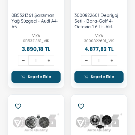
0B5321361 Şanzıman
3000822601 Debriyaj
Yağ Süzgeci - Audi A4-
Seti - Bora-Golf 4-
A5
Octavia-1.6 Lt.-Akl-
Aeh-Bfq-Avu-Bcb
VIKA
VIKA
0B5321361_VIK
3000822601_VIK
3.890,18 TL
4.877,82 TL
Sepete Ekle
Sepete Ekle