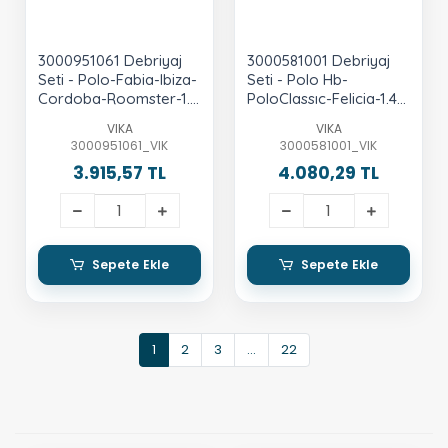
3000951061 Debriyaj
3000581001 Debriyaj
Seti - Polo-Fabia-Ibiza-
Seti - Polo Hb-
Cordoba-Roomster-1.4
PoloClassıc-Felicia-1.4
Lt.-16V-Ahw-Bby-Bky-
Lt.-1.6 Lt.-Alm-Aee-Afh-
VIKA
VIKA
Bbz-Bud-Cgga-Cggb
Ahw
3000951061_VIK
3000581001_VIK
3.915,57 TL
4.080,29 TL
Sepete Ekle
Sepete Ekle
1
2
3
...
22