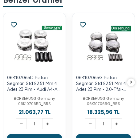
06K107065D Piston
06K107065G Piston
Segman Std 82.51 Mm 4
Segman Std 82.51 Mm 4
Adet 23 Pim - Audi A4-A5-
Adet 23 Pim - 2.0-Tfsı-
Q5-2.0-Tfsı-Cncb-Cncd-
Cwza-Chhb-Cntc-Cyrc-
BORSEHUNG Germany
BORSEHUNG Germany
Cnce
Daxc-Culb
06K107065D_BRS
06K107065G_BRS
21.063,77 TL
18.325,96 TL