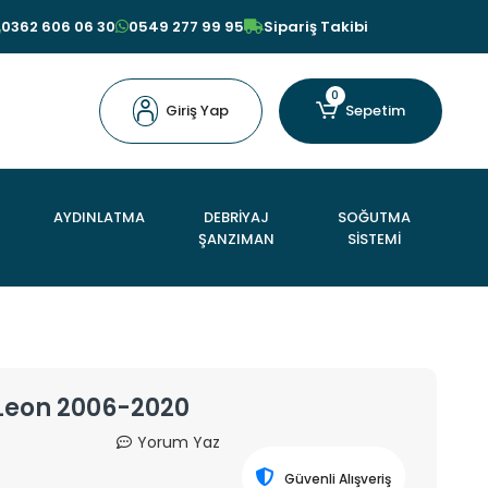
0362 606 06 30
0549 277 99 95
Sipariş Takibi
0
Giriş Yap
Sepetim
AYDINLATMA
DEBRİYAJ
SOĞUTMA
ŞANZIMAN
SİSTEMİ
 Leon 2006-2020
Yorum Yaz
Güvenli Alışveriş