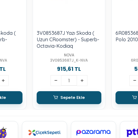
Skoda (
3V0853687J Yazı Skoda (
6R0853687
erb-
Uzun CRoomster) - Superb-
Polo 2010
Octavia-Kodiaq
NOVA
NVA
3V0853687J_K-NVA
6R
 TL
915,61 TL
5
kle
Sepete Ekle