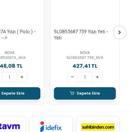
A Yazı ( Polo ) -
5L0853687 739 Yazı Yeti -
1
 -->
Yeti
K
J
NOVA
NOVA
0853687A_NVA
5L0853687 739_NVA
46,08 TL
427,41 TL
Sepete Ekle
Sepete Ekle