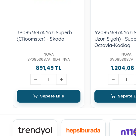
3P0853687A Yazı Superb
6V0853687A Yazı 
(CRoomster) - Skoda
Uzun Siyah) - Sup
Octavia-Kodiaq
NOVA
NOVA
3P0853687A_6DH_NVA
6V0853687A_
891,49 TL
1.204,08
Sepete Ekle
Sepete E