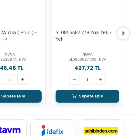
A Yazı ( Polo ) -
5L0853687 739 Yazı Yeti -
1
 -->
Yeti
K
J
NOVA
NOVA
0853687A_NVA
5L0853687 739_NVA
46,48 TL
427,72 TL
Sepete Ekle
Sepete Ekle