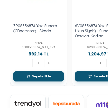
3P0853687A Yazı Superb
6V0853687A Yazı 
(CRoomster) - Skoda
Uzun Siyah) - Sup
Octavia-Kodiaq
NOVA
NOVA
3P0853687A_6DH_NVA
6V0853687A_
892,14 TL
1.204,97 
Sepete Ekle
Sepete E