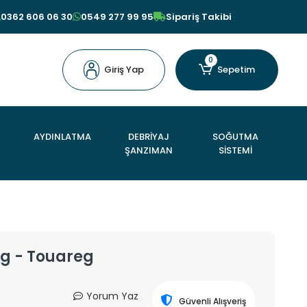
0362 606 06 30
0549 277 99 95
Sipariş Takibi
0
Giriş Yap
Sepetim
AYDINLATMA
DEBRİYAJ
SOĞUTMA
ŞANZIMAN
SİSTEMİ
eg - Touareg
Yorum Yaz
Güvenli Alışveriş