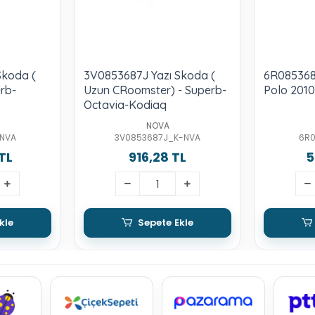
Skoda (
3V0853687J Yazı Skoda (
6R0853687
erb-
Uzun CRoomster) - Superb-
Polo 2010
Octavia-Kodiaq
NOVA
NVA
3V0853687J_K-NVA
6R
TL
916,28 TL
5
kle
Sepete Ekle