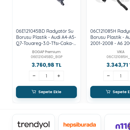
06E121045BD Radyatör Su
06C121085H Radya
Borusu Plastik - Audi A4-A5-
Borusu Plastik - A
Q7-Touareg-3.0-Tfsı-Caka-
2001-2008 - A6 20
Ccba-Cgwc-Cgxc-Crec-
3.0-Asn-Bbj
BOGAP Premium
VIKA
Ctub-Cjta-Ctda-Cjtb-Cjtc-
06E121045BD_BGP
06C121085H_
Cjwb-Cjwc-Cnaa-Ctwa
3.760,98 TL
3.343,71 
Sepete Ekle
Sepete E