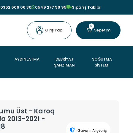
0362 606 06 30
0549 277 99 95
Sipariş Takibi
0
Giriş Yap
Sepetim
AYDINLATMA
DEBRİYAJ
SOĞUTMA
ŞANZIMAN
SİSTEMİ
umu Üst - Karoq
ia 2013-2021 -
18
Güvenli Alışveriş