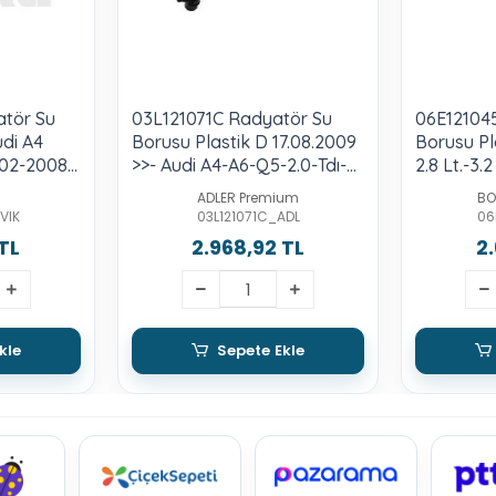
tör Su
03L121071C Radyatör Su
06E12104
udi A4
Borusu Plastik D 17.08.2009
Borusu Pl
02-2008 -
>>- Audi A4-A6-Q5-2.0-Tdı-
2.8 Lt.-3.2
Caha-Cahb-Caga-Cagb
ADLER Premium
BO
VIK
03L121071C_ADL
06
TL
2.968,92 TL
2.
kle
Sepete Ekle