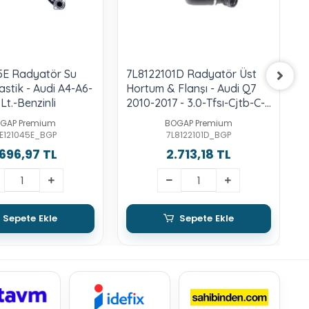
5E Radyatör Su
7L8122101D Radyatör Üst
0
astik - Audi A4-A6-
Hortum & Flanşı - Audi Q7
B
 Lt.-Benzinli
2010-2017 - 3.0-Tfsı-Cjtb-C-
2
Cnaa-Cjwb-C-E-Ctwa-B
GAP Premium
BOGAP Premium
E121045E_BGP
7L8122101D_BGP
696,97 TL
2.713,18 TL
Sepete Ekle
Sepete Ekle