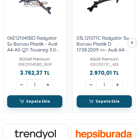
06E121045BD Radyatör
03L121071C Radyatör Su
Su Borusu Plastik - Audi
Borusu Plastik D
A4-A5-Q7-Touareg-3.0-
17.08.2009 >>- Audi A4-
Tfsı-Caka-Ccba-Cgwc-
A6-Q5-2.0-Tdı-Caha-
BOGAP Premium
ADLER Premium
Cgxc-Crec-Ctub-Cjta-
Cahb-Caga-Cagb
06E121045BD_BGP
03L121071C_ADL
Ctda-Cjtb-Cjtc-Cjwb-
3.762,37 TL
2.970,01 TL
Cjwc-Cnaa-Ctwa
Sepete Ekle
Sepete Ekle