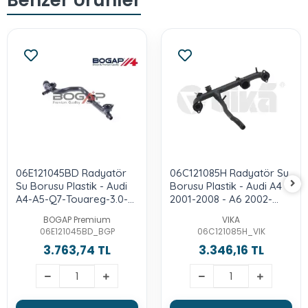
06E121045BD Radyatör
06C121085H Radyatör Su
Su Borusu Plastik - Audi
Borusu Plastik - Audi A4
A4-A5-Q7-Touareg-3.0-
2001-2008 - A6 2002-
Tfsı-Caka-Ccba-Cgwc-
2008 - 3.0-Asn-Bbj
BOGAP Premium
VIKA
Cgxc-Crec-Ctub-Cjta-
06E121045BD_BGP
06C121085H_VIK
Ctda-Cjtb-Cjtc-Cjwb-
3.763,74 TL
3.346,16 TL
Cjwc-Cnaa-Ctwa