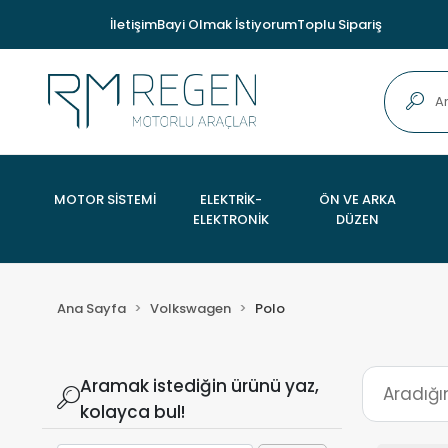
İletişim
Bayi Olmak İstiyorum
Toplu Sipariş
MOTOR SİSTEMİ
ELEKTRİK-
ÖN VE ARKA
ELEKTRONİK
DÜZEN
Ana Sayfa
Volkswagen
Polo
Aramak istediğin ürünü yaz,
kolayca bul!