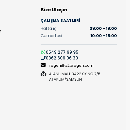
Bize Ulaşın
ÇALIŞMA SAATLERI
Hafta içi
09:00 - 19:00
K
Cumartesi
10:00 - 15:00
0549 277 99 95
0362 606 06 30
regen@b2bregen.com
ALANLI MAH. 3422.SK NO:7/5
ATAKUM/SAMSUN