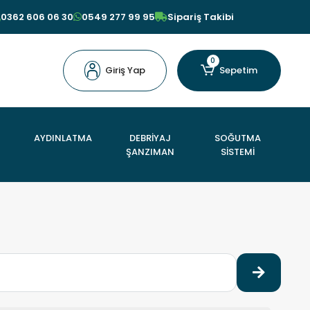
0362 606 06 30
0549 277 99 95
Sipariş Takibi
0
Giriş Yap
Sepetim
AYDINLATMA
DEBRİYAJ
SOĞUTMA
ŞANZIMAN
SİSTEMİ