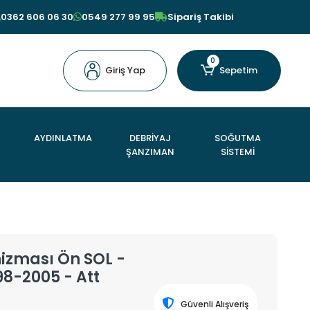
0362 606 06 30
0549 277 99 95
Sipariş Takibi
0
Giriş Yap
Sepetim
AYDINLATMA
DEBRİYAJ
SOĞUTMA
ŞANZIMAN
SİSTEMİ
nizması Ön SOL -
98-2005 - Att
Güvenli Alışveriş