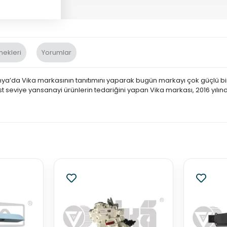
nekleri
Yorumlar
nya’da Vika markasının tanıtımını yaparak bugün markayı çok güçlü bir 
st seviye yansanayi ürünlerin tedariğini yapan Vika markası, 2016 yılın