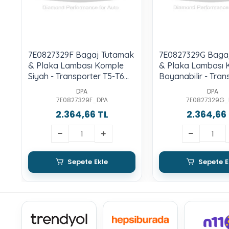
7E0827329F Bagaj Tutamak
7E0827329G Baga
& Plaka Lambası Komple
& Plaka Lambası 
Siyah - Transporter T5-T6
Boyanabilir - Tran
2004-2015
T5-T6 2004-2015
DPA
DPA
7E0827329F_DPA
7E0827329G_
2.364,66 TL
2.364,66
Sepete Ekle
Sepete E