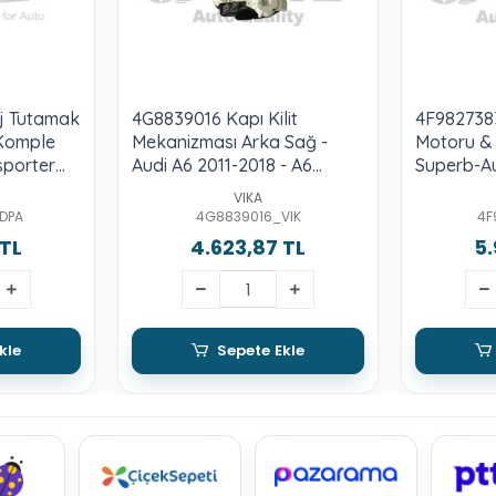
j Tutamak
4G8839016 Kapı Kilit
4F9827383
Komple
Mekanizması Arka Sağ -
Motoru & 
sporter
Audi A6 2011-2018 - A6
Superb-A
Allroad 2013-2018 - A6
VIKA
Quattro 2011-2018 - A7 2011-
DPA
4G8839016_VIK
4F
2018 - Rs6-Rs 2007-2013->
 TL
4.623,87 TL
5.
kle
Sepete Ekle