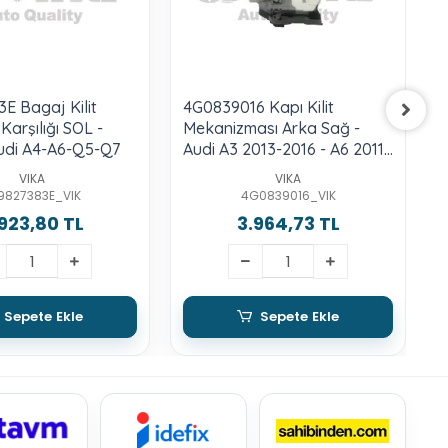
E Bagaj Kilit
4G0839016 Kapı Kilit
4
Karşılığı SOL -
Mekanizması Arka Sağ -
M
udi A4-A6-Q5-Q7
Audi A3 2013-2016 - A6 2011-
A
2018 - A7 2011-2018 - Audi
-
VIKA
VIKA
Q32012-2018 - Q7 2016->
Q
9827383E_VIK
4G0839016_VIK
923,80 TL
3.964,73 TL
Sepete Ekle
Sepete Ekle