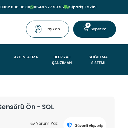
0362 606 06 30
0549 277 99 95
Sipariş Takibi
0
Giriş Yap
Sepetim
AYDINLATMA
DEBRİYAJ
SOĞUTMA
ŞANZIMAN
SİSTEMİ
 Sensörü Ön - SOL
Yorum Yaz
Güvenli Alışveriş