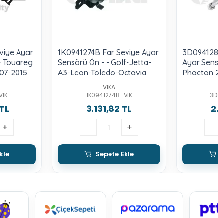
viye Ayar
1K0941274B Far Seviye Ayar
3D094128
- Touareg
Sensörü Ön - - Golf-Jetta-
Ayar Sens
07-2015
A3-Leon-Toledo-Octavia
Phaeton 
VIKA
VIK
1K0941274B_VIK
3D
 TL
3.131,82 TL
2
kle
Sepete Ekle