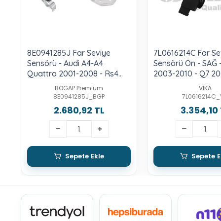
8E0941285J Far Seviye
7L0616214C Far Se
Sensörü - Audi A4-A4
Sensörü Ön - SAĞ 
Quattro 2001-2008 - Rs4
2003-2010 - Q7 20
2006-2008 - Exeo 2009-
BOGAP Premium
VIKA
2014
8E0941285J_BGP
7L0616214C_
2.680,92 TL
3.354,10
Sepete Ekle
Sepete E