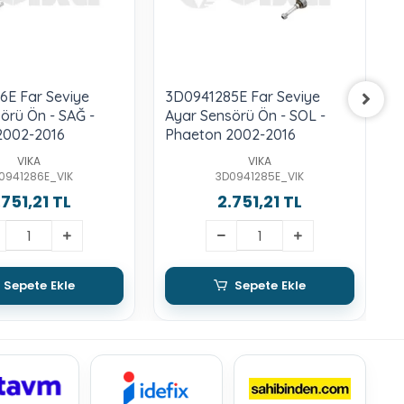
6E Far Seviye
3D0941285E Far Seviye
8
örü Ön - SAĞ -
Ayar Sensörü Ön - SOL -
S
2002-2016
Phaeton 2002-2016
2
VIKA
VIKA
0941286E_VIK
3D0941285E_VIK
.751,21 TL
2.751,21 TL
Sepete Ekle
Sepete Ekle