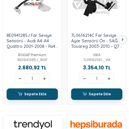
8E0941285J Far Seviye
7L0616214C Far Seviye
Sensörü - Audi A4-A4
Ayar Sensörü Ön - SAĞ -
Quattro 2001-2008 - Rs4
Touareg 2003-2010 - Q7
2006-2008 - Exeo 2009-
2007-2015
BOGAP Premium
VIKA
2014
8E0941285J_BGP
7L0616214C_VIK
2.680,92 TL
3.354,10 TL
Sepete Ekle
Sepete Ekle