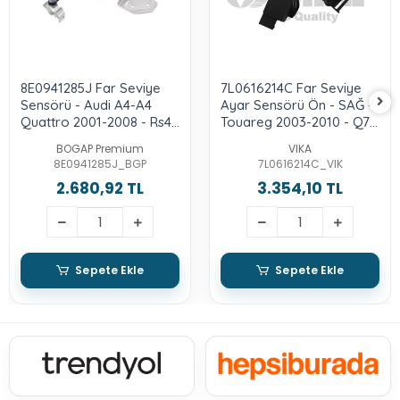
8E0941285J Far Seviye
7L0616214C Far Seviye
Sensörü - Audi A4-A4
Ayar Sensörü Ön - SAĞ -
Quattro 2001-2008 - Rs4
Touareg 2003-2010 - Q7
2006-2008 - Exeo 2009-
2007-2015
BOGAP Premium
VIKA
2014
8E0941285J_BGP
7L0616214C_VIK
2.680,92 TL
3.354,10 TL
Sepete Ekle
Sepete Ekle