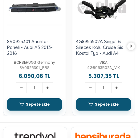
8V0925301 Anahtar
4G8953502A Sinyal &
Paneli - Audi A3 2013-
Silecek Kolu Cruise Sis.
2016
Kostal Typ - Audi A4
2013-2015 - A5 2012-2017
BORSEHUNG Germany
VIKA
- A6 2011-2014 - A6
8V0925301_BRS
4G8953502A_VIK
Quattro 2011-2015 - A7
6.090,06 TL
5.307,35 TL
2011-2014
Sepete Ekle
Sepete Ekle