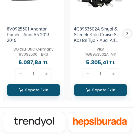
8V0925301 Anahtar
4G8953502A Sinyal &
Paneli - Audi A3 2013-
Silecek Kolu Cruise Sis.
2016
Kostal Typ - Audi A4
2013-2015 - A5 2012-2017
BORSEHUNG Germany
VIKA
- A6 2011-2014 - A6
8V0925301_BRS
4G8953502A_VIK
Quattro 2011-2015 - A7
6.087,84 TL
5.305,41 TL
2011-2014
Sepete Ekle
Sepete Ekle