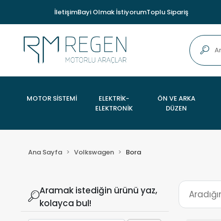
İletişim
Bayi Olmak İstiyorum
Toplu Sipariş
MOTOR SİSTEMİ
ELEKTRİK-
ÖN VE ARKA
ELEKTRONİK
DÜZEN
Ana Sayfa
Volkswagen
Bora
Aramak istediğin ürünü yaz,
kolayca bul!