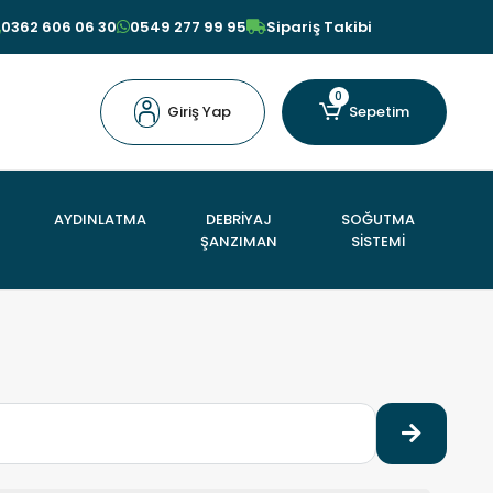
0362 606 06 30
0549 277 99 95
Sipariş Takibi
0
Giriş Yap
Sepetim
AYDINLATMA
DEBRİYAJ
SOĞUTMA
ŞANZIMAN
SİSTEMİ