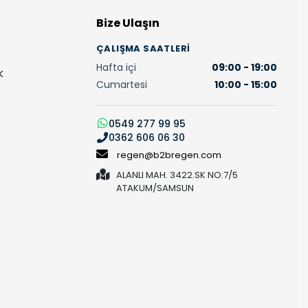
Bize Ulaşın
ÇALIŞMA SAATLERI
Hafta içi
09:00 - 19:00
K
Cumartesi
10:00 - 15:00
0549 277 99 95
0362 606 06 30
regen@b2bregen.com
ALANLI MAH. 3422.SK NO:7/5
ATAKUM/SAMSUN