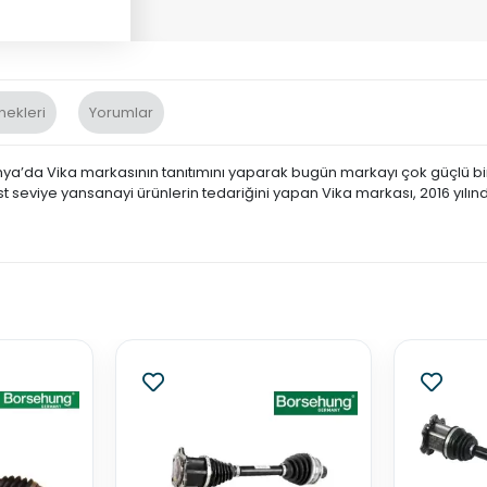
nekleri
Yorumlar
nya’da Vika markasının tanıtımını yaparak bugün markayı çok güçlü bir 
st seviye yansanayi ürünlerin tedariğini yapan Vika markası, 2016 yılın