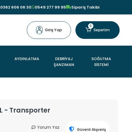
0362 606 06 30
0549 277 99 95
Sipariş Takibi
0
Giriş Yap
Sepetim
AYDINLATMA
DEBRİYAJ
SOĞUTMA
ŞANZIMAN
SİSTEMİ
L - Transporter
Yorum Yaz
Güvenli Alışveriş