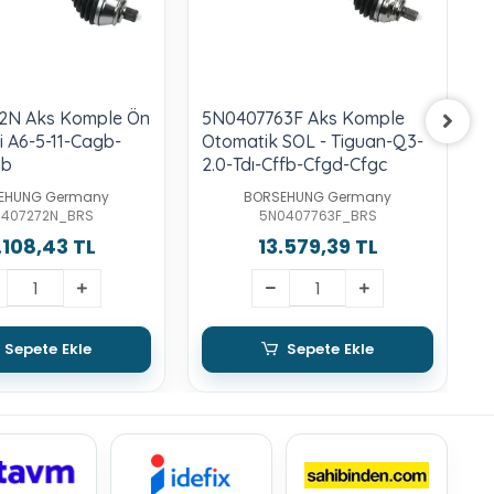
2N Aks Komple Ön
5N0407763F Aks Komple
1
i A6-5-11-Cagb-
Otomatik SOL - Tiguan-Q3-
O
hb
2.0-Tdı-Cffb-Cfgd-Cfgc
T
EHUNG Germany
BORSEHUNG Germany
0407272N_BRS
5N0407763F_BRS
.108,43 TL
13.579,39 TL
Sepete Ekle
Sepete Ekle