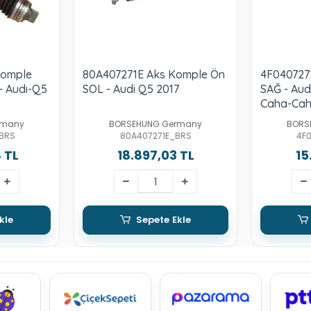
Komple
80A407271E Aks Komple Ön
4F040727
- Audı-Q5
SOL - Audi Q5 2017
SAĞ - Aud
Caha-Ca
rmany
BORSEHUNG Germany
BORS
BRS
80A407271E_BRS
4F
 TL
18.897,03 TL
15
kle
Sepete Ekle