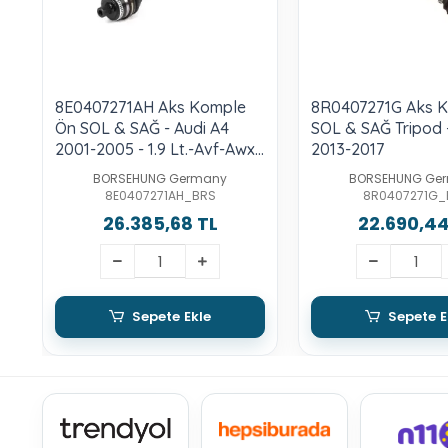
8E0407271AH Aks Komple
8R0407271G Aks 
Ön SOL & SAĞ - Audi A4
SOL & SAĞ Tripod 
2001-2005 - 1.9 Lt.-Avf-Awx-
2013-2017
Asn-Alt
BORSEHUNG Germany
BORSEHUNG Ge
8E0407271AH_BRS
8R0407271G_
26.385,68 TL
22.690,44
Sepete Ekle
Sepete E