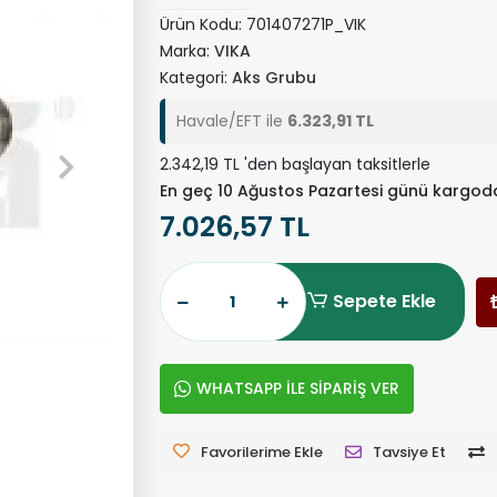
Ürün Kodu:
701407271P_VIK
Marka:
VIKA
Kategori:
Aks Grubu
Havale/EFT ile
6.323,91 TL
2.342,19 TL 'den başlayan taksitlerle
En geç 10 Ağustos Pazartesi günü kargod
7.026,57 TL
Sepete Ekle
WHATSAPP İLE SİPARİŞ VER
Favorilerime Ekle
Tavsiye Et