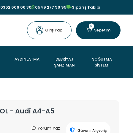
0362 606 06 30
0549 277 99 95
Sipariş Takibi
0
Giriş Yap
Sepetim
AYDINLATMA
DEBRİYAJ
SOĞUTMA
ŞANZIMAN
SİSTEMİ
SOL - Audi A4-A5
Yorum Yaz
Güvenli Alışveriş