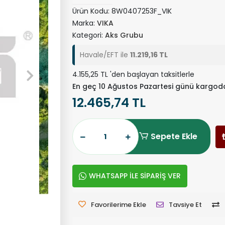
Ürün Kodu:
8W0407253F_VIK
Marka:
VIKA
Kategori:
Aks Grubu
Havale/EFT ile
11.219,16 TL
4.155,25 TL 'den başlayan taksitlerle
En geç 10 Ağustos Pazartesi günü kargod
12.465,74 TL
Sepete Ekle
WHATSAPP İLE SİPARİŞ VER
Favorilerime Ekle
Tavsiye Et