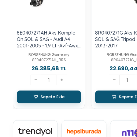
8E0407271AH Aks Komple
8R0407271G Aks 
Ön SOL & SAĞ - Audi A4
SOL & SAĞ Tripod 
2001-2005 - 1.9 Lt.-Avf-Awx-
2013-2017
Asn-Alt
BORSEHUNG Germany
BORSEHUNG Ge
8E0407271AH_BRS
8R0407271G_
26.385,68 TL
22.690,44
Sepete Ekle
Sepete E