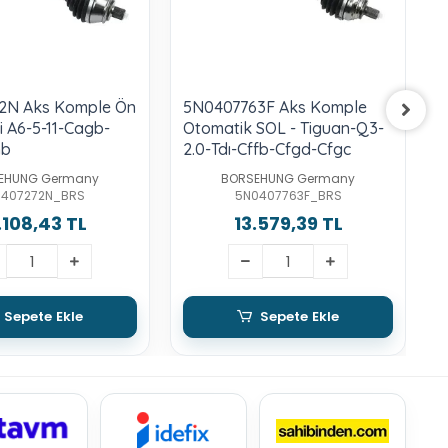
2N Aks Komple Ön
5N0407763F Aks Komple
1
i A6-5-11-Cagb-
Otomatik SOL - Tiguan-Q3-
O
hb
2.0-Tdı-Cffb-Cfgd-Cfgc
T
EHUNG Germany
BORSEHUNG Germany
0407272N_BRS
5N0407763F_BRS
.108,43 TL
13.579,39 TL
Sepete Ekle
Sepete Ekle