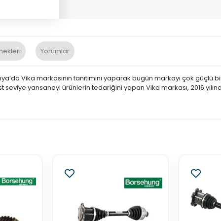
nekleri
Yorumlar
nya’da Vika markasının tanıtımını yaparak bugün markayı çok güçlü bir 
st seviye yansanayi ürünlerin tedariğini yapan Vika markası, 2016 yılın