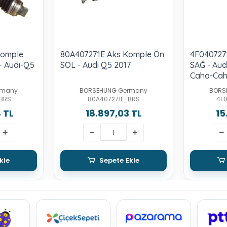
Komple
80A407271E Aks Komple Ön
4F040727
- Audı-Q5
SOL - Audi Q5 2017
SAĞ - Aud
Caha-Ca
rmany
BORSEHUNG Germany
BORS
BRS
80A407271E_BRS
4F
 TL
18.897,03 TL
15
kle
Sepete Ekle