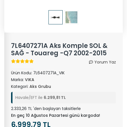
7L6407271A Aks Komple SOL &
SAĞ - Touareg -Q7 2002-2015
Yorum Yaz
Ürün Kodu:
7L6407271A_VIK
Marka:
VIKA
Kategori:
Aks Grubu
Havale/EFT ile
6.299,81 TL
2.333,26 TL 'den başlayan taksitlerle
En geç 10 Ağustos Pazartesi günü kargoda!
6.999,79 TL