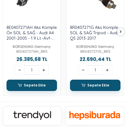
8E0407271AH Aks Komple
8R0407271G Aks Komple
Ön SOL & SAĞ - Audi A4
SOL & SAĞ Tripod - Audı-
2001-2005 - 1.9 Lt.-Avf-
Q5 2013-2017
Awx-Asn-Alt
BORSEHUNG Germany
BORSEHUNG Germany
8E0407271AH_BRS
8R0407271G_BRS
26.385,68 TL
22.690,44 TL
Sepete Ekle
Sepete Ekle