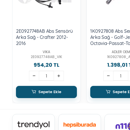
2E0927748AB Abs Sensörü
1K0927808 Abs Se
Arka Sağ - Crafter 2012-
Arka Sağ - Golf-Je
2016
Octavia-Passat-T
VIKA
ADLER OEM
2E0927748AB_VIK
1K0927808_
954,20 TL
1.398,01 
Sepete Ekle
Sepete E