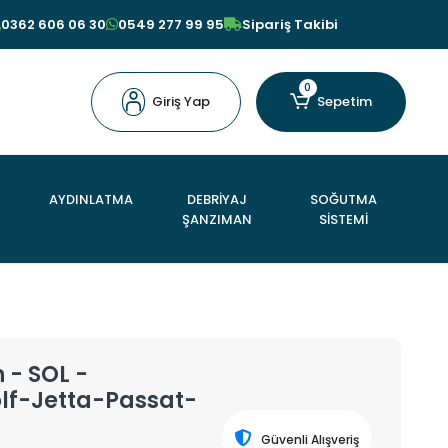
0362 606 06 30
0549 277 99 95
Sipariş Takibi
0
Giriş Yap
Sepetim
AYDINLATMA
DEBRİYAJ
SOĞUTMA
ŞANZIMAN
SİSTEMİ
 - SOL -
lf-Jetta-Passat-
Güvenli Alışveriş