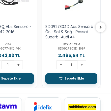
8Q Abs Sensörü -
8D0927803D Abs Sensörü
9
012-2016
Ön - Sol & Sağ - Passat
Ö
Superb -Audi A4
VIKA
BOGAP OEM
0927748Q_VIK
8D0927803D_BGP
.043,93 TL
2.465,54 TL
Sepete Ekle
Sepete Ekle