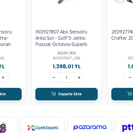
nsörü
1K0927807 Abs Sensörü
2E092774
tta-
Arka Sol - Golf 5-Jetta-
Crafter 2
ouran
Passat-Octavia-Superb
ADLER OEM
ADL
1K0927807_ADL
2E
TL
1.398,01 TL
1
kle
Sepete Ekle