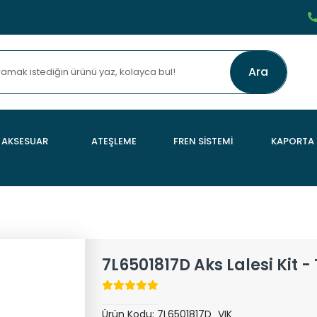
Ara
AKSESUAR
ATEŞLEME
FREN SİSTEMİ
KAPORTA
7L6501817D Aks Lalesi Kit 
Ürün Kodu:
7L6501817D_VIK