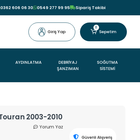
0362 606 06 30
0549 277 99 95
Sipariş Takibi
0
Giriş Yap
Sepetim
AYDINLATMA
DEBRİYAJ
SOĞUTMA
ŞANZIMAN
SİSTEMİ
- Touran 2003-2010
Yorum Yaz
Güvenli Alışveriş