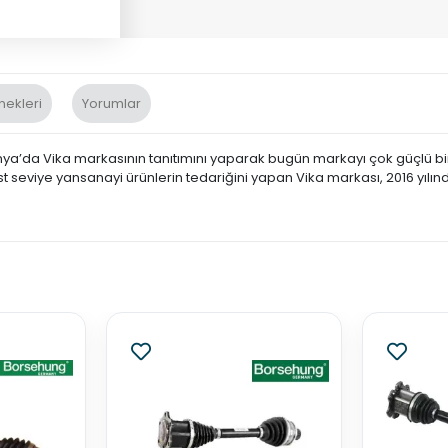
nekleri
Yorumlar
nya’da Vika markasının tanıtımını yaparak bugün markayı çok güçlü bir 
st seviye yansanayi ürünlerin tedariğini yapan Vika markası, 2016 yılın