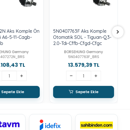
2N Aks Komple Ön
5N0407763F Aks Komple
1
i A6-5-11-Cagb-
Otomatik SOL - Tiguan-Q3-
O
hb
2.0-Tdı-Cffb-Cfgd-Cfgc
T
EHUNG Germany
BORSEHUNG Germany
0407272N_BRS
5N0407763F_BRS
.108,43 TL
13.579,39 TL
Sepete Ekle
Sepete Ekle