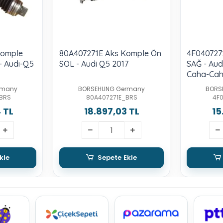
Komple
80A407271E Aks Komple Ön
4F040727
- Audı-Q5
SOL - Audi Q5 2017
SAĞ - Aud
Caha-Ca
rmany
BORSEHUNG Germany
BORS
BRS
80A407271E_BRS
4F
 TL
18.897,03 TL
15
kle
Sepete Ekle