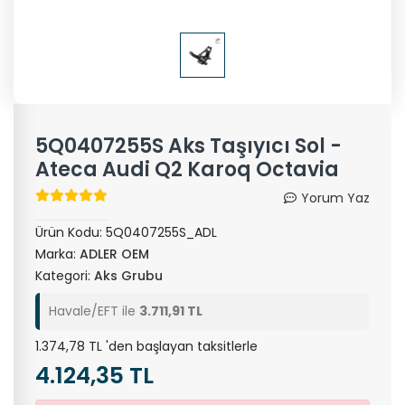
5Q0407255S Aks Taşıyıcı Sol -
Ateca Audi Q2 Karoq Octavia
Yorum Yaz
Ürün Kodu:
5Q0407255S_ADL
Marka:
ADLER OEM
Kategori:
Aks Grubu
Havale/EFT ile
3.711,91 TL
1.374,78 TL 'den başlayan taksitlerle
4.124,35 TL