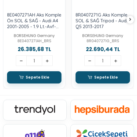
8E0407271AH Aks Komple
8R0407271G Aks Komple
Ön SOL & SAĞ - Audi A4
SOL & SAĞ Tripod - Audı-
2001-2005 - 1.9 Lt.-Avf-
Q5 2013-2017
Awx-Asn-Alt
BORSEHUNG Germany
BORSEHUNG Germany
8E0407271AH_BRS
8R0407271G_BRS
26.385,68 TL
22.690,44 TL
Sepete Ekle
Sepete Ekle