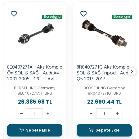
8E0407271AH Aks Komple
8R0407271G Aks Komple
Ön SOL & SAĞ - Audi A4
SOL & SAĞ Tripod - Audı-
2001-2005 - 1.9 Lt.-Avf-
Q5 2013-2017
Awx-Asn-Alt
BORSEHUNG Germany
BORSEHUNG Germany
8E0407271AH_BRS
8R0407271G_BRS
26.385,68 TL
22.690,44 TL
Sepete Ekle
Sepete Ekle