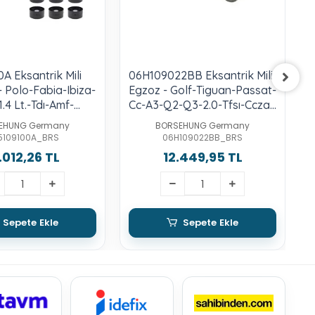
A Eksantrik Mili
06H109022BB Eksantrik Mili
0
 - Polo-Fabia-Ibiza-
Egzoz - Golf-Tiguan-Passat-
S
.4 Lt.-Tdı-Amf-
Cc-A3-Q2-Q3-2.0-Tfsı-Ccza-
C
B-Cawb-Ccta-Cjxb-C-D-F-G-
EHUNG Germany
BORSEHUNG Germany
Cpsa-Cyfb-Djha-B-Dnue-F
5109100A_BRS
06H109022BB_BRS
.012,26 TL
12.449,95 TL
Sepete Ekle
Sepete Ekle