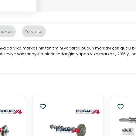
nekleri
Yorumlar
nya’da Vika markasının tanıtımını yaparak bugün markayı çok güçlü bir 
st seviye yansanayi ürünlerin tedariğini yapan Vika markası, 2016 yılın