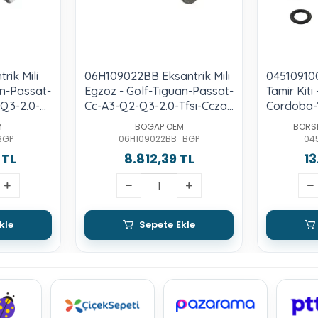
rik Mili
06H109022BB Eksantrik Mili
045109100
n-Passat-
Egzoz - Golf-Tiguan-Passat-
Tamir Kiti
Q3-2.0-
Cc-A3-Q2-Q3-2.0-Tfsı-Ccza-
Cordoba-1
cza-B-
B-Cawb-Ccta-Cjxb-C-D-F-G-
Bnm-Bnv
M
BOGAP OEM
BORS
-D-F-G-
Cpsa-Cyfb-Djha-B-Dnue-F
BGP
06H109022BB_BGP
04
B-Dnue-F
 TL
8.812,39 TL
13
kle
Sepete Ekle