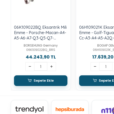
06K109022BQ Eksantrik Mili
06H109021K Eksant
Emme - Porsche-Macan-A4-
Emme - Golf-Tigua
A5-A6-A7-Q3-Q5-Q7-
Cc-A3-A4-A5-A2Q-
Superb-1.8 Lt.-2.0-Tfsı-Cjsa-
Tfsı-Cdnb-Cdnc-C
BORSEHUNG Germany
BOGAP OE
Cjeb-Cncd-Cyga-Cyna
Cawb-Ccta-Cjxb-C
06K109022BQ_BRS
06H109021K_
Cpsa-Cyfb-Djha-
44.243,90 TL
17.639,20
Sepete Ekle
Sepete E