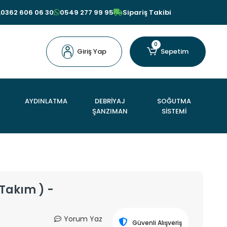
0362 606 06 30
0549 277 99 95
Sipariş Takibi
0
Giriş Yap
Sepetim
AYDINLATMA
DEBRİYAJ
SOĞUTMA
ŞANZIMAN
SİSTEMİ
 Takım ) -
Yorum Yaz
Güvenli Alışveriş