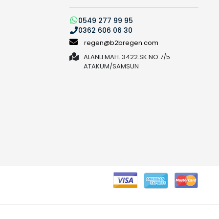
0549 277 99 95
0362 606 06 30
regen@b2bregen.com
ALANLI MAH. 3422.SK NO:7/5
ATAKUM/SAMSUN