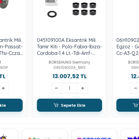
trik Mili
045109100A Eksantrik Mili
06H109022
an-Passat-
Tamir Kiti - Polo-Fabia-Ibiza-
Egzoz - G
fsı-Ccza-
Cordoba-1.4 Lt.-Tdı-Amf-
Cc-A3-Q2-
-C-D-F-G-
Bnm-Bnv
B-Cawb-C
M
BORSEHUNG Germany
BORS
B-Dnue-F
Cpsa-Cyf
_BGP
045109100A_BRS
06H
TL
13.007,52 TL
12
kle
Sepete Ekle