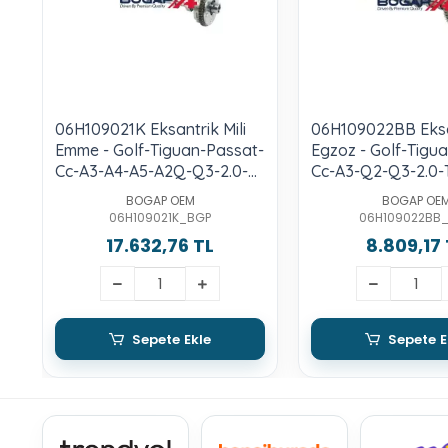
06H109021K Eksantrik Mili
06H109022BB Eksan
Emme - Golf-Tiguan-Passat-
Egzoz - Golf-Tigu
Cc-A3-A4-A5-A2Q-Q3-2.0-
Cc-A3-Q2-Q3-2.0-T
Tfsı-Cdnb-Cdnc-Ccza-B-
B-Cawb-Ccta-Cjxb
BOGAP OEM
BOGAP OE
Cawb-Ccta-Cjxb-C-D-F-G-
Cpsa-Cyfb-Djha-
06H109021K_BGP
06H109022BB
Cpsa-Cyfb-Djha-B-Dnue-F
17.632,76 TL
8.809,17 
Sepete Ekle
Sepete E