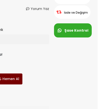
Yorum Yaz
İade ve Değişim
nk
Şase Kontrol
a!
Hemen Al