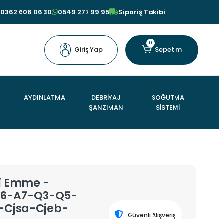
0362 606 06 30
0549 277 99 95
Sipariş Takibi
0
Giriş Yap
Sepetim
AYDINLATMA
DEBRİYAJ
SOĞUTMA
ŞANZIMAN
SİSTEMİ
li Emme -
6-A7-Q3-Q5-
ı-Cjsa-Cjeb-
Güvenli Alışveriş