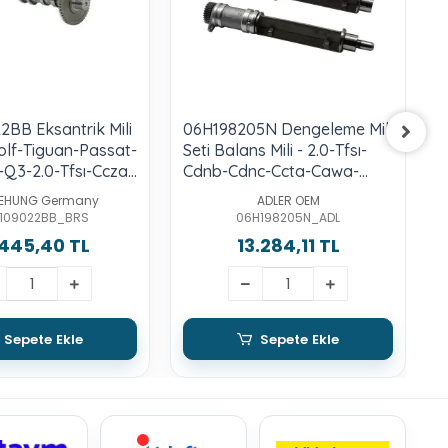
BB Eksantrik Mili
06H198205N Dengeleme Mil
0
olf-Tiguan-Passat-
Seti Balans Mili - 2.0-Tfsı-
T
Q3-2.0-Tfsı-Ccza-
Cdnb-Cdnc-Ccta-Cawa-
G
cta-Cjxb-C-D-F-G-
Cawb
1
EHUNG Germany
ADLER OEM
b-Djha-B-Dnue-F
109022BB_BRS
06H198205N_ADL
.445,40 TL
13.284,11 TL
Sepete Ekle
Sepete Ekle