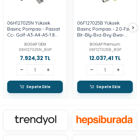
06H127025N Yüksek
06F127025B Yüksek
Basınç Pompası - Passat
Basınç Pompası - 2.0-Fsı-
Cc- Golf-A3-A4-A5-1.8
Blr-Bly-Bvz-Bvy-Bwa-
Lt.-2.0-Tfsı-Cdaa-Cdab-
Bpj-Cdlh
BOGAP OEM
BOGAP Premium
Bzb
06H127025N_BGP
06F127025B_BGP
7.924,32 TL
12.037,41 TL
Sepete Ekle
Sepete Ekle