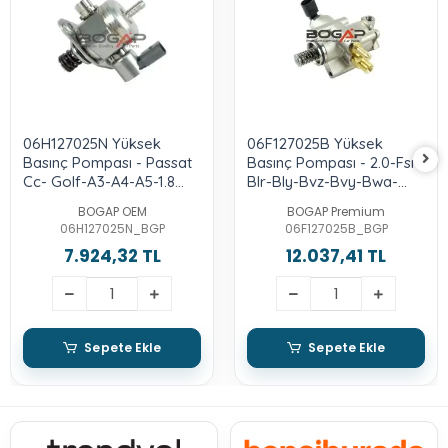
06H127025N Yüksek
06F127025B Yüksek
Basınç Pompası - Passat
Basınç Pompası - 2.0-Fsı-
Cc- Golf-A3-A4-A5-1.8
Blr-Bly-Bvz-Bvy-Bwa-
Lt.-2.0-Tfsı-Cdaa-Cdab-
Bpj-Cdlh
BOGAP OEM
BOGAP Premium
Bzb
06H127025N_BGP
06F127025B_BGP
7.924,32 TL
12.037,41 TL
Sepete Ekle
Sepete Ekle