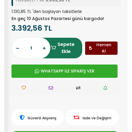
Havale/EFT ile
3.053,30 TL
1.130,85 TL 'den başlayan taksitlerle
En geç 10 Ağustos Pazartesi günü kargoda!
3.392,56 TL
Sepete
Hemen
Ekle
Al
WHATSAPP İLE SİPARİŞ VER
Güvenli Alışveriş
İade ve Değişim