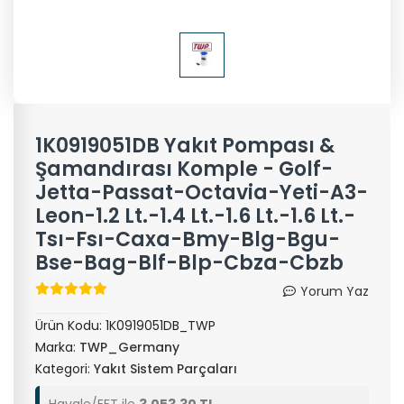
1K0919051DB Yakıt Pompası &
Şamandırası Komple - Golf-
Jetta-Passat-Octavia-Yeti-A3-
Leon-1.2 Lt.-1.4 Lt.-1.6 Lt.-1.6 Lt.-
Tsı-Fsı-Caxa-Bmy-Blg-Bgu-
Bse-Bag-Blf-Blp-Cbza-Cbzb
Yorum Yaz
Ürün Kodu:
1K0919051DB_TWP
Marka:
TWP_Germany
Kategori:
Yakıt Sistem Parçaları