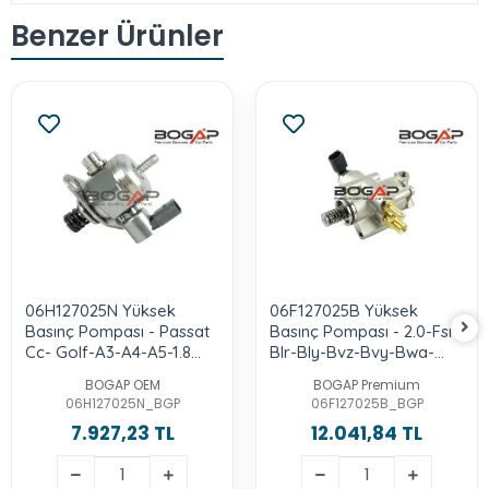
Benzer Ürünler
06H127025N Yüksek
06F127025B Yüksek
Basınç Pompası - Passat
Basınç Pompası - 2.0-Fsı-
Cc- Golf-A3-A4-A5-1.8
Blr-Bly-Bvz-Bvy-Bwa-
Lt.-2.0-Tfsı-Cdaa-Cdab-
Bpj-Cdlh
BOGAP OEM
BOGAP Premium
Bzb
06H127025N_BGP
06F127025B_BGP
7.927,23 TL
12.041,84 TL