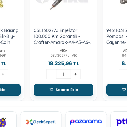
k Basınç
03L130277J Enjektör
946110315
Blr-Bly-
100.000 Km Garantili -
Pompası -
-Cdlh
Crafter-Amarok-A4-A5-A6-
Cayenne-M
2.0-Tdı-Ckub-Cnea-Csha-
3.0-S-3.0
ium
VIKA
A
Cglc-Cgld
BGP
03L130277J_VIK
94
 TL
18.325,96 TL
8.
kle
Sepete Ekle