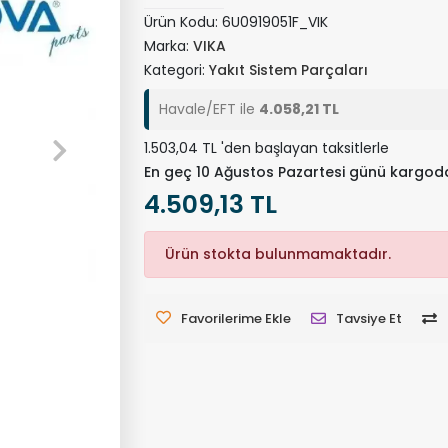
Ürün Kodu:
6U0919051F_VIK
Marka:
VIKA
Kategori:
Yakıt Sistem Parçaları
Havale/EFT ile
4.058,21 TL
1.503,04 TL 'den başlayan taksitlerle
En geç 10 Ağustos Pazartesi günü kargod
4.509,13 TL
Ürün stokta bulunmamaktadır.
Favorilerime Ekle
Tavsiye Et