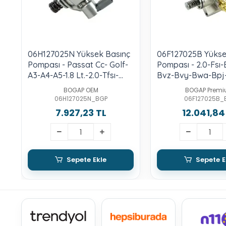
06H127025N Yüksek Basınç
06F127025B Yükse
Pompası - Passat Cc- Golf-
Pompası - 2.0-Fsı-
A3-A4-A5-1.8 Lt.-2.0-Tfsı-
Bvz-Bvy-Bwa-Bpj
Cdaa-Cdab-Bzb
BOGAP OEM
BOGAP Prem
06H127025N_BGP
06F127025B_
7.927,23 TL
12.041,84
Sepete Ekle
Sepete E