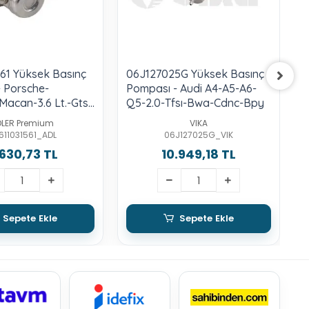
61 Yüksek Basınç
06J127025G Yüksek Basınç
0
 Porsche-
Pompası - Audi A4-A5-A6-
P
acan-3.6 Lt.-Gts-
Q5-2.0-Tfsı-Bwa-Cdnc-Bpy
A
-Turbo
DLER Premium
VIKA
611031561_ADL
06J127025G_VIK
630,73 TL
10.949,18 TL
Sepete Ekle
Sepete Ekle