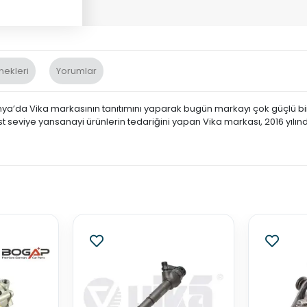
nekleri
Yorumlar
nya’da Vika markasının tanıtımını yaparak bugün markayı çok güçlü bir 
st seviye yansanayi ürünlerin tedariğini yapan Vika markası, 2016 yılın