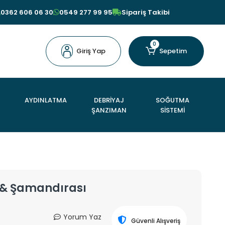
0362 606 06 30
0549 277 99 95
Sipariş Takibi
0
Giriş Yap
Sepetim
AYDINLATMA
DEBRİYAJ
SOĞUTMA
ŞANZIMAN
SİSTEMİ
 & Şamandırası
Yorum Yaz
Güvenli Alışveriş