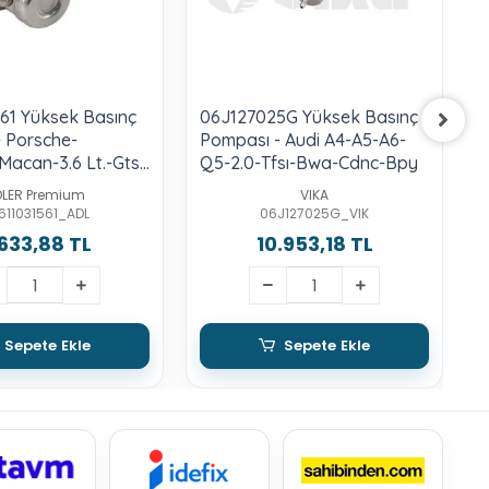
61 Yüksek Basınç
06J127025G Yüksek Basınç
0
 Porsche-
Pompası - Audi A4-A5-A6-
P
acan-3.6 Lt.-Gts-
Q5-2.0-Tfsı-Bwa-Cdnc-Bpy
A
-Turbo
DLER Premium
VIKA
611031561_ADL
06J127025G_VIK
633,88 TL
10.953,18 TL
Sepete Ekle
Sepete Ekle