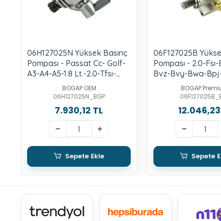
06H127025N Yüksek Basınç
06F127025B Yükse
Pompası - Passat Cc- Golf-
Pompası - 2.0-Fsı-
A3-A4-A5-1.8 Lt.-2.0-Tfsı-
Bvz-Bvy-Bwa-Bpj
Cdaa-Cdab-Bzb
BOGAP OEM
BOGAP Prem
06H127025N_BGP
06F127025B_
7.930,12 TL
12.046,23
Sepete Ekle
Sepete E