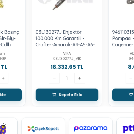
k Basınç
03L130277J Enjektör
946110315
Blr-Bly-
100.000 Km Garantili -
Pompası -
-Cdlh
Crafter-Amarok-A4-A5-A6-
Cayenne-M
2.0-Tdı-Ckub-Cnea-Csha-
3.0-S-3.0
ium
VIKA
A
Cglc-Cgld
BGP
03L130277J_VIK
94
 TL
18.332,65 TL
8.
kle
Sepete Ekle