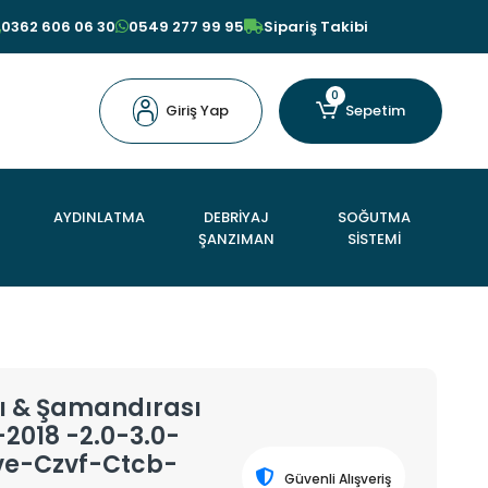
0362 606 06 30
0549 277 99 95
Sipariş Takibi
0
Giriş Yap
Sepetim
AYDINLATMA
DEBRİYAJ
SOĞUTMA
ŞANZIMAN
SİSTEMİ
ı & Şamandırası
2018 -2.0-3.0-
e-Czvf-Ctcb-
Güvenli Alışveriş