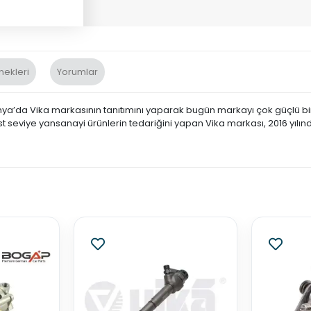
nekleri
Yorumlar
nya’da Vika markasının tanıtımını yaparak bugün markayı çok güçlü bir 
st seviye yansanayi ürünlerin tedariğini yapan Vika markası, 2016 yılın