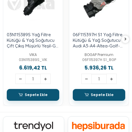
03N115389S Yağ Filtre
06F115397H S1 Yağ Filtre
Kütüğü & Yağ Soğutucu
Kütüğü & Yağ Soğutucu -
Çift Çıkış Müşürlü Yeşil-Gri
Audi A3-A4-Altea-Golf-
- Audi A6-2.0-Tdı-Cnha-
Jetta-Leon-Octavia-
VIKA
BOGAP Premium
15-18-Touareg-3.0-Tdı-
Passat-2.0-Bwa-Axx-Bpy
03N115389S_VIK
06F115397H S1_BGP
Crca-Porsche-Cayenne-
6.619,42 TL
5.936,26 TL
Panamera-Macan
Sepete Ekle
Sepete Ekle