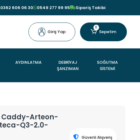
0362 606 06 30
0549 277 99 95
Sipariş Takibi
0
Giriş Yap
Sepetim
AYDINLATMA
DEBRİYAJ
SOĞUTMA
ŞANZIMAN
SİSTEMİ
- Caddy-Arteon-
teca-Q3-2.0-
Güvenli Alışveriş