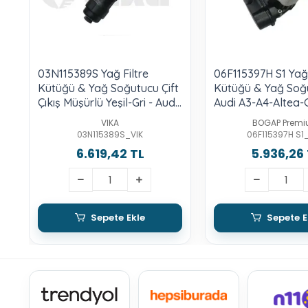
03N115389S Yağ Filtre
06F115397H S1 Yağ 
Kütüğü & Yağ Soğutucu Çift
Kütüğü & Yağ Soğ
Çıkış Müşürlü Yeşil-Gri - Audi
Audi A3-A4-Altea-
A6-2.0-Tdı-Cnha-15-18-
Jetta-Leon-Octavi
VIKA
BOGAP Prem
Touareg-3.0-Tdı-Crca-
Passat-2.0-Bwa-A
03N115389S_VIK
06F115397H S1
Porsche-Cayenne-
6.619,42 TL
5.936,26
Panamera-Macan
Sepete Ekle
Sepete E