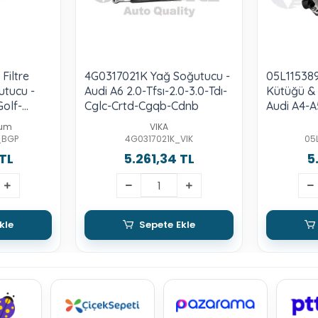
Filtre
4G0317021K Yağ Soğutucu -
05L115389
utucu -
Audi A6 2.0-Tfsı-2.0-3.0-Tdı-
Kütüğü & 
Golf-
Cglc-Crtd-Cgqb-Cdnb
Audi A4-A
a-
Tdı-Dtpa
ium
VIKA
xx-Bpy
_BGP
4G0317021K_VIK
05
 TL
5.261,34 TL
5
kle
Sepete Ekle