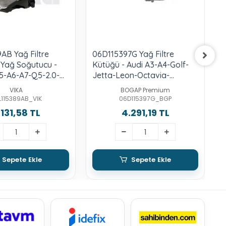
AB Yağ Filtre
06D115397G Yağ Filtre
0
Yağ Soğutucu -
Kütüğü - Audi A3-A4-Golf-
K
5-A6-A7-Q5-2.0-
Jetta-Leon-Octavia-
T
-Dfba
Passat-2.0-Fsı-Bly-Blr-Blx-
VIKA
BOGAP Premium
Bvx-Bvz-Bvy
L115389AB_VIK
06D115397G_BGP
.131,58 TL
4.291,19 TL
Sepete Ekle
Sepete Ekle