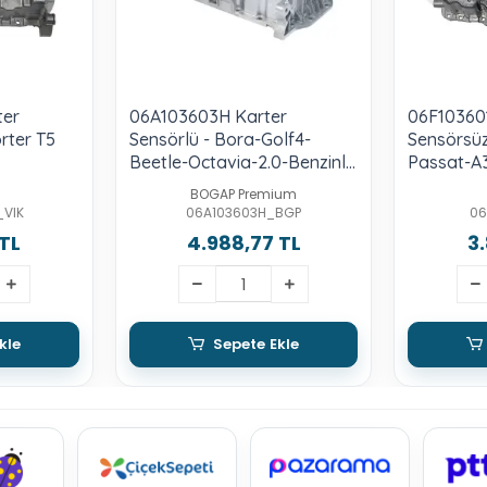
ter
06A103603H Karter
06F10360
rter T5
Sensörlü - Bora-Golf4-
Sensörsüz
Beetle-Octavia-2.0-Benzinli-
Passat-A
Azh-Azj
Toledo-Alt
BOGAP Premium
Bwa-Bpy
_VIK
06A103603H_BGP
06
 TL
4.988,77 TL
3
kle
Sepete Ekle