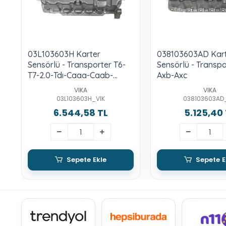
03L103603H Karter
038103603AD Kar
Sensörlü - Transporter T6-
Sensörlü - Transpo
T7-2.0-Tdı-Caaa-Caab-
Axb-Axc
Caac-Cfca
VIKA
VIKA
03L103603H_VIK
038103603AD
6.544,58 TL
5.125,40
Sepete Ekle
Sepete E