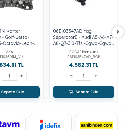
1M Karter
06E103547AD Yağ
0
 - Golf-Jetta-
Seperatörü - Audi A5-A6-A7-
S
3-Octavia-Leon-
A8-Q7-3.0-Tfsı-Cgwa-Cgwd-
P
 -2.0-Fsı-Axx-
Cgxa-Cgxc-Cmda-Crea-
A
VIKA
BOGAP Premium
-Byd
Crec-Creg-Ctda-Ctub-Aka-
F103601M_VIK
06E103547AD_BGP
Cgwc-Cgxc-Chmb-Cmua-
.834,61 TL
4.582,31 TL
Crec-Cred-Ctda
Sepete Ekle
Sepete Ekle