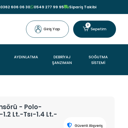
0362 606 06 30
0549 277 99 95
Sipariş Takibi
0
Giriş Yap
Sepetim
AYDINLATMA
DEBRİYAJ
SOĞUTMA
ŞANZIMAN
SİSTEMİ
sörü - Polo-
2 Lt.-Tsı-1.4 Lt.-
Güvenli Alışveriş