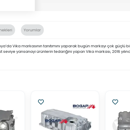
nekleri
Yorumlar
nya’da Vika markasının tanıtımını yaparak bugün markayı çok güçlü bir 
st seviye yansanayi ürünlerin tedariğini yapan Vika markası, 2016 yılın