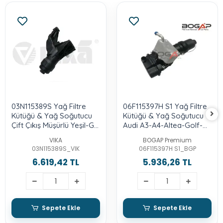
03N115389S Yağ Filtre
06F115397H S1 Yağ Filtre
Kütüğü & Yağ Soğutucu
Kütüğü & Yağ Soğutucu -
Çift Çıkış Müşürlü Yeşil-Gri
Audi A3-A4-Altea-Golf-
- Audi A6-2.0-Tdı-Cnha-
Jetta-Leon-Octavia-
VIKA
BOGAP Premium
15-18-Touareg-3.0-Tdı-
Passat-2.0-Bwa-Axx-Bpy
03N115389S_VIK
06F115397H S1_BGP
Crca-Porsche-Cayenne-
6.619,42 TL
5.936,26 TL
Panamera-Macan
Sepete Ekle
Sepete Ekle