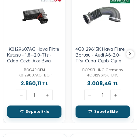
1K0129607AG Hava Filtre
4G0129615K Hava Filtre
Kutusu - 1.8--2.0-Tfsı-
Borusu - Audi A6-2.0-
Cdaa-Cczb-Axx-Bwa-
Tfsı-Cypa-Cypb-Cynb
Cawb-Axx-Bpy-Cbfa-
BOGAP OEM
BORSEHUNG Germany
Ccta-Ccza
1K0129607AG_BGP
4G0129615K_BRS
2.860,11 TL
3.008,46 TL
Sepete Ekle
Sepete Ekle