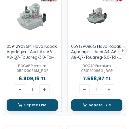
059129086M Hava Kapak
059129086G Hava Kapak
Ayarlayıcı - Audi A4-A6-
Ayarlayıcı - Audi A4-A6-
A8-Q7-Touareg-3.0-Tdı-
A8-Q7-Touareg-3.0-Tdı-
Bks-Cata-Bun-Bug
Bks-Cata-Bun-Bug
BOGAP Premium
BOGAP Premium
059129086M_BGP
059129086G_BGP
6.909,16 TL
7.568,97 TL
Sepete Ekle
Sepete Ekle