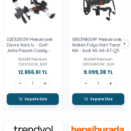
02E325039 Mekatronik
0B5398009F Mekatronik
Devre Kartı İç - Golf-
İletken Folyo Kart Tamir
Jetta-Passat-Caddy-
Kiti - Audi A5-A6-A7-Q5
Octavia-Toledo-Leon-
BOGAP Premium
BOGAP Premium
Yeti-A3
02E325039_BGP
0B5398009F_BGP
12.656,61 TL
9.099,38 TL
Sepete Ekle
Sepete Ekle