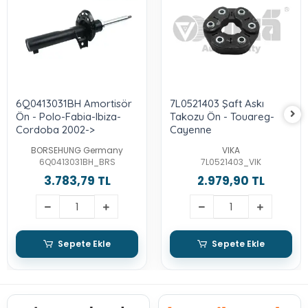
6Q0413031BH Amortisör
7L0521403 Şaft Askı
Ön - Polo-Fabia-Ibiza-
Takozu Ön - Touareg-
Cordoba 2002->
Cayenne
BORSEHUNG Germany
VIKA
6Q0413031BH_BRS
7L0521403_VIK
3.783,79 TL
2.979,90 TL
Sepete Ekle
Sepete Ekle