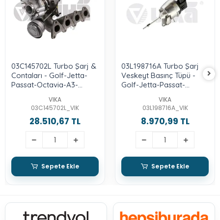
03C145702L Turbo Şarj &
03L198716A Turbo Şarj
Contaları - Golf-Jetta-
Veskeyt Basınç Tüpü -
Passat-Octavia-A3-
Golf-Jetta-Passat-
Toledo-Leon-1.4 Lt.-Tsı-
Tiguan-Alt -Leon-
VIKA
VIKA
Caxa-Caxc- -122-Lik-
Octavia-Superb-Yeti-2.0-
03C145702L_VIK
03L198716A_VIK
Cbaa-B
28.510,67 TL
8.970,99 TL
Sepete Ekle
Sepete Ekle