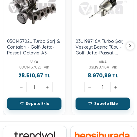
03C145702L Turbo Şarj &
03L198716A Turbo Şarj
Contaları - Golf-Jetta-
Veskeyt Basınç Tüpü -
Passat-Octavia-A3-
Golf-Jetta-Passat-
Toledo-Leon-1.4 Lt.-Tsı-
Tiguan-Alt -Leon-
VIKA
VIKA
Caxa-Caxc- -122-Lik-
Octavia-Superb-Yeti-2.0-
03C145702L_VIK
03L198716A_VIK
Cbaa-B
28.510,67 TL
8.970,99 TL
Sepete Ekle
Sepete Ekle