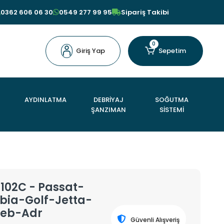
0362 606 06 30
0549 277 99 95
Sipariş Takibi
0
Giriş Yap
Sepetim
AYDINLATMA
DEBRİYAJ
SOĞUTMA
ŞANZIMAN
SİSTEMİ
102C - Passat-
ia-Golf-Jetta-
Aeb-Adr
Güvenli Alışveriş