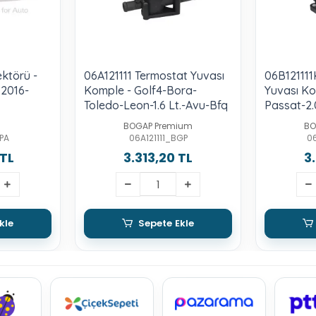
ktörü -
06A121111 Termostat Yuvası
06B121111
 2016-
Komple - Golf4-Bora-
Yuvası Ko
Toledo-Leon-1.6 Lt.-Avu-Bfq
Passat-2.
BOGAP Premium
BO
PA
06A121111_BGP
06
 TL
3.313,20 TL
3
kle
Sepete Ekle