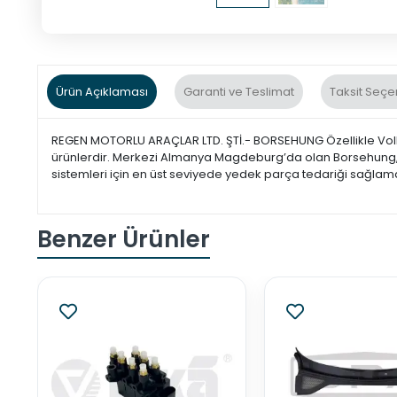
Ürün Açıklaması
Garanti ve Teslimat
Taksit Seçe
REGEN MOTORLU ARAÇLAR LTD. ŞTİ.- BORSEHUNG Özellikle Volk
ürünlerdir. Merkezi Almanya Magdeburg’da olan Borsehung, üst
sistemleri için en üst seviyede yedek parça tedariği sağlamak
Benzer Ürünler