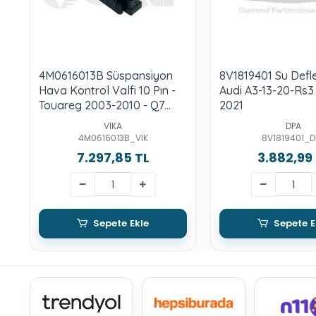
4M0616013B Süspansiyon
8V1819401 Su Defle
Hava Kontrol Valfi 10 Pın -
Audi A3-13-20-Rs3
Touareg 2003-2010 - Q7
2021
2016-2020 - Q8 2019->
VIKA
DPA
4M0616013B_VIK
8V1819401_D
7.297,85 TL
3.882,99
Sepete Ekle
Sepete E