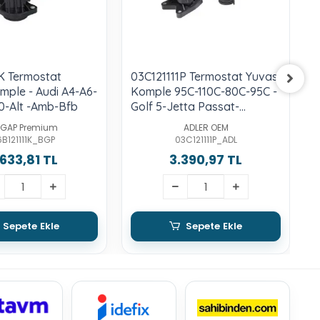
K Termostat
03C121111P Termostat Yuvası
0
mple - Audi A4-A6-
Komple 95C-110C-80C-95C -
Y
0-Alt -Amb-Bfb
Golf 5-Jetta Passat-
8
Scırocco-Tiguan-1.4 Lt.-Tsı-
P
GAP Premium
ADLER OEM
Blg-Bmy-Cavd-Cthd
L
B121111K_BGP
03C121111P_ADL
.633,81 TL
3.390,97 TL
Sepete Ekle
Sepete Ekle