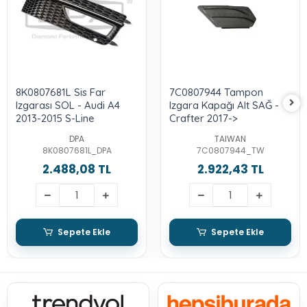
8K0807681L Sis Far
7C0807944 Tampon
Izgarası SOL - Audi A4
Izgara Kapağı Alt SAĞ -
2013-2015 S-Line
Crafter 2017->
DPA
TAIWAN
8K0807681L_DPA
7C0807944_TW
2.488,08 TL
2.922,43 TL
Sepete Ekle
Sepete Ekle