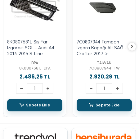
8K0807681L Sis Far
7C0807944 Tampon
Izgarası SOL - Audi A4
Izgara Kapağı Alt SAĞ -
2013-2015 S-Line
Crafter 2017->
DPA
TAIWAN
8K0807681L_DPA
7C0807944_TW
2.486,25 TL
2.920,29 TL
Sepete Ekle
Sepete Ekle