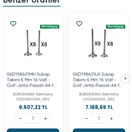
06D198601MH Subap
06D198601LK Subap
Takımı 6 Mm 16 Valf -
Takımı 6 Mm 16 Valf -
Golf-Jetta-Passat-A4-1.8
Golf-Jetta-Passat-A4-1.8
Lt.-Tfsı-Cdnb-2.0-Fsı-Axx-
Lt.-2.0-Tfsı-Bzb-Cdaa-B-
BORSEHUNG Germany
BORSEHUNG Germany
Bwa-Bpy
Bly-Blr-Blx
06D198601MH_BRS
06D198601LK_BRS
9.507,22 TL
7.168,69 TL