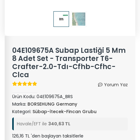
04E109675A Subap Lastiği 5 Mm
8 Adet Set - Transporter T6-
Crafter-2.0-Tdı-Cfhb-Cfhc-
Clca
Yorum Yaz
Ürün Kodu:
04E109675A_BRS
Marka:
BORSEHUNG Germany
Kategori:
Sübap-İtecek-Fincan Grubu
Havale/EFT ile
340,63 TL
126,16 TL 'den başlayan taksitlerle