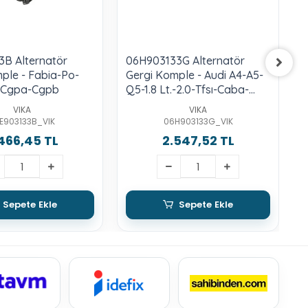
3B Alternatör
06H903133G Alternatör
0
ple - Fabia-Po-
Gergi Komple - Audi A4-A5-
K
-Cgpa-Cgpb
Q5-1.8 Lt.-2.0-Tfsı-Caba-
T
Cdha-Cdnb-Cdnc
T
VIKA
VIKA
E903133B_VIK
06H903133G_VIK
466,45 TL
2.547,52 TL
Sepete Ekle
Sepete Ekle