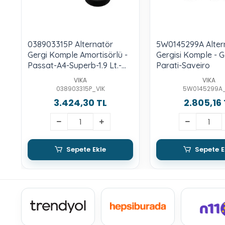
038903315P Alternatör
5W0145299A Alter
Gergi Komple Amortisörlü -
Gergisi Komple - G
Passat-A4-Superb-1.9 Lt.-
Parati-Saveiro
Tdı-Avf-Avb-Ajm-Awx-Atj
VIKA
VIKA
038903315P_VIK
5W0145299A_
3.424,30 TL
2.805,16 
Sepete Ekle
Sepete E