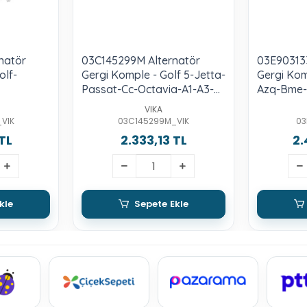
natör
03C145299M Alternatör
03E90313
olf-
Gergi Komple - Golf 5-Jetta-
Gergi Kom
Passat-Cc-Octavia-A1-A3-
Azq-Bme
Toledo-Leon-1.4 Lt.-Tsı-Bmy-
VIKA
Blg-Cava
VIK
03C145299M_VIK
03
TL
2.333,13 TL
2.
kle
Sepete Ekle