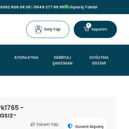
0362 606 06 30
0549 277 99 95
Sipariş Takibi
0
Giriş Yap
Sepetim
AYDINLATMA
DEBRİYAJ
SOĞUTMA
ŞANZIMAN
SİSTEMİ
Pk1765 -
asız-
Yorum Yaz
Güvenli Alışveriş