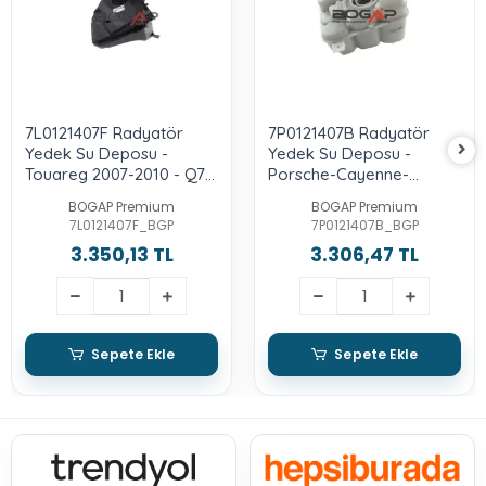
7L0121407F Radyatör
7P0121407B Radyatör
Yedek Su Deposu -
Yedek Su Deposu -
Touareg 2007-2010 - Q7
Porsche-Cayenne-
2010-2015
Touareg 2011-2018 - 3.0-
BOGAP Premium
BOGAP Premium
Tdı-Casa-Cata
7L0121407F_BGP
7P0121407B_BGP
3.350,13 TL
3.306,47 TL
Sepete Ekle
Sepete Ekle